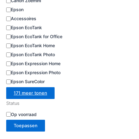
Canon Zoemini
e
Epson
Accessoires
Epson EcoTank
Epson EcoTank for Office
Epson EcoTank Home
Epson EcoTank Photo
Epson Expression Home
Epson Expression Photo
Epson SureColor
171 meer tonen
Status
B
Op voorraad
e
Toepassen
s
c
h