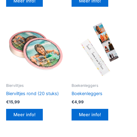
Meer info!
Meer info!
€12,99.
€9,74.
Bierviltjes
Boekenleggers
Bierviltjes rond (20 stuks)
Boekenleggers
€
15,99
€
4,99
Meer info!
Meer info!