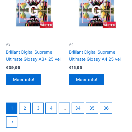
A3
A4
Brilliant Digital Supreme
Brilliant Digital Supreme
Ultimate Glossy A3+ 25 vel
Ultimate Glossy A4 25 vel
€
39,95
€
15,95
Meer info!
Meer info!
1
2
3
4
…
34
35
36
→