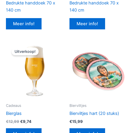
Bedrukte handdoek 70 x
Bedrukte handdoek 70 x
140 cm
140 cm
Meer info!
Meer info!
Uitverkoop!
Cadeaus
Bierviltjes
Bierglas
Bierviltjes hart (20 stuks)
Oorspronkelijke
Huidige
€
12,99
€
9,74
€
15,99
prijs
prijs
was:
is: