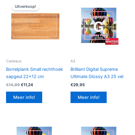
Uitverkoop!
Cadeaus
A3
Borrelplank Small rechthoek
Brilliant Digital Supreme
sapgeul 22×12 cm
Ultimate Glossy A3 25 vel
Oorspronkelijke
Huidige
€
14,99
€
11,24
€
29,95
prijs
prijs
was:
is:
Meer info!
Meer info!
€14,99.
€11,24.