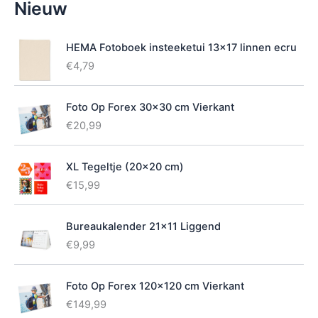
Nieuw
i
k
b
HEMA Fotoboek insteeketui 13x17 linnen ecru
a
€
4,79
a
r
h
Foto Op Forex 30x30 cm Vierkant
e
€
20,99
i
d
XL Tegeltje (20x20 cm)
€
15,99
Bureaukalender 21x11 Liggend
€
9,99
Foto Op Forex 120x120 cm Vierkant
€
149,99