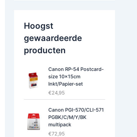
Hoogst
gewaardeerde
producten
Canon RP-54 Postcard-
size 10x15cm
Inkt/Papier-set
€
24,95
Canon PGI-570/CLI-571
PGBK/C/M/Y/BK
multipack
€
72,95