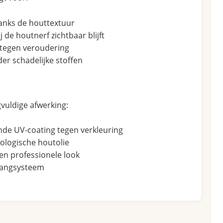
danks de houttextuur
j de houtnerf zichtbaar blijft
 tegen veroudering
der schadelijke stoffen
gvuldige afwerking:
e UV-coating tegen verkleuring
ologische houtolie
en professionele look
phangsysteem