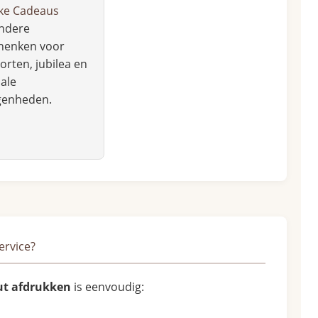
ke Cadeaus
ondere
henken voor
rten, jubilea en
ale
genheden.
ervice?
ut afdrukken
is eenvoudig: