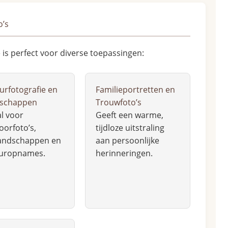
o’s
 is perfect voor diverse toepassingen:
urfotografie en
Familieportretten en
schappen
Trouwfoto’s
l voor
Geeft een warme,
oorfoto’s,
tijdloze uitstraling
andschappen en
aan persoonlijke
uropnames.
herinneringen.