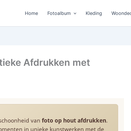
Home
Fotoalbum
Kleding
Woondec
tieke Afdrukken met
 schoonheid van
foto op hout afdrukken
.
omenten in unieke kunstwerken met de