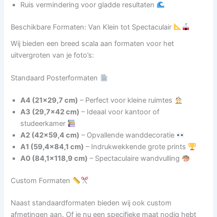
Ruis vermindering voor gladde resultaten
Beschikbare Formaten: Van Klein tot Spectaculair
Wij bieden een breed scala aan formaten voor het
uitvergroten van je foto’s:
Standaard Posterformaten
A4 (21×29,7 cm)
– Perfect voor kleine ruimtes
A3 (29,7×42 cm)
– Ideaal voor kantoor of
studeerkamer
A2 (42×59,4 cm)
– Opvallende wanddecoratie
A1 (59,4×84,1 cm)
– Indrukwekkende grote prints
A0 (84,1×118,9 cm)
– Spectaculaire wandvulling
Custom Formaten
Naast standaardformaten bieden wij ook custom
afmetingen aan. Of je nu een specifieke maat nodig hebt