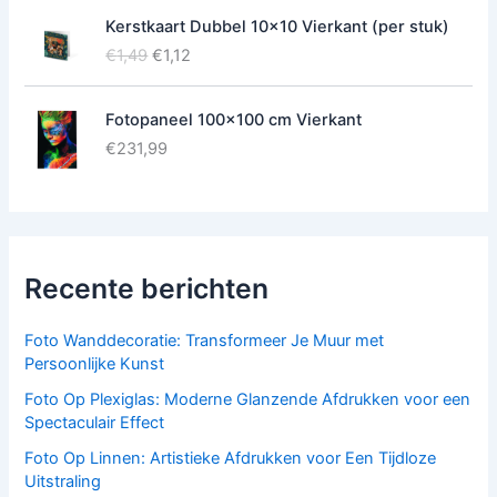
Kerstkaart Dubbel 10x10 Vierkant (per stuk)
O
H
€
1,49
€
1,12
o
u
r
i
Fotopaneel 100x100 cm Vierkant
s
d
p
i
€
231,99
r
g
o
e
n
p
k
r
e
i
Recente berichten
l
j
i
s
j
i
Foto Wanddecoratie: Transformeer Je Muur met
k
s
Persoonlijke Kunst
e
:
Foto Op Plexiglas: Moderne Glanzende Afdrukken voor een
p
€
Spectaculair Effect
r
1
i
,
Foto Op Linnen: Artistieke Afdrukken voor Een Tijdloze
j
1
Uitstraling
s
2