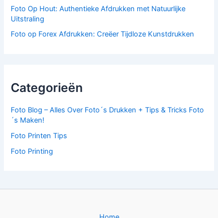
Foto Op Hout: Authentieke Afdrukken met Natuurlijke
w
.
Uitstraling
a
s
Foto op Forex Afdrukken: Creëer Tijdloze Kunstdrukken
:
€
1
,
4
Categorieën
9
.
Foto Blog – Alles Over Foto´s Drukken + Tips & Tricks Foto
´s Maken!
Foto Printen Tips
Foto Printing
Home