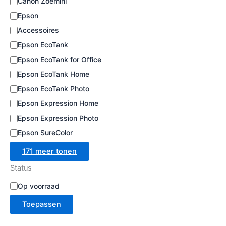
Canon Zoemini
e
Epson
Accessoires
Epson EcoTank
Epson EcoTank for Office
Epson EcoTank Home
Epson EcoTank Photo
Epson Expression Home
Epson Expression Photo
Epson SureColor
171 meer tonen
Status
B
Op voorraad
e
Toepassen
s
c
h