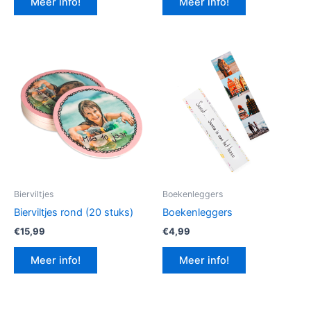
Meer info!
Meer info!
€12,99.
€9,74.
Bierviltjes
Boekenleggers
Bierviltjes rond (20 stuks)
Boekenleggers
€
15,99
€
4,99
Meer info!
Meer info!