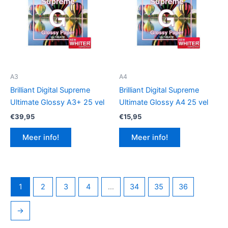
A3
A4
Brilliant Digital Supreme
Brilliant Digital Supreme
Ultimate Glossy A3+ 25 vel
Ultimate Glossy A4 25 vel
€
39,95
€
15,95
Meer info!
Meer info!
1
2
3
4
…
34
35
36
→