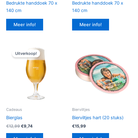
Bedrukte handdoek 70 x
Bedrukte handdoek 70 x
140 cm
140 cm
Meer info!
Meer info!
Uitverkoop!
Cadeaus
Bierviltjes
Bierglas
Bierviltjes hart (20 stuks)
Oorspronkelijke
Huidige
€
12,99
€
9,74
€
15,99
prijs
prijs
was:
is: