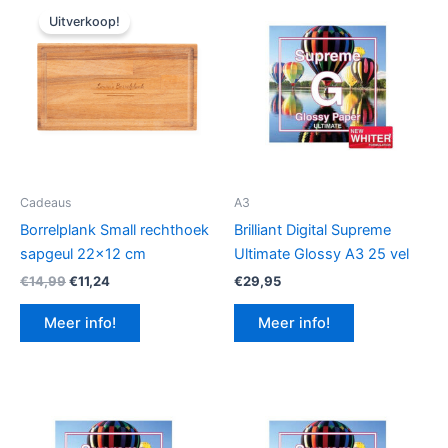
Uitverkoop!
Cadeaus
A3
Borrelplank Small rechthoek
Brilliant Digital Supreme
sapgeul 22×12 cm
Ultimate Glossy A3 25 vel
Oorspronkelijke
Huidige
€
14,99
€
11,24
€
29,95
prijs
prijs
was:
is:
Meer info!
Meer info!
€14,99.
€11,24.