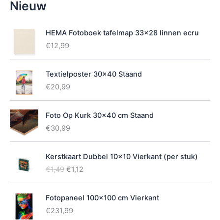
Nieuw
i
k
b
HEMA Fotoboek tafelmap 33x28 linnen ecru
a
€
12,99
a
r
h
Textielposter 30x40 Staand
e
€
20,99
i
d
Foto Op Kurk 30x40 cm Staand
€
30,99
Kerstkaart Dubbel 10x10 Vierkant (per stuk)
O
H
€
1,49
€
1,12
o
u
r
i
Fotopaneel 100x100 cm Vierkant
s
d
p
i
€
231,99