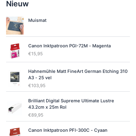
Nieuw
i
k
b
Muismat
a
a
r
h
Canon Inktpatroon PGI-72M - Magenta
e
€
15,95
i
d
Hahnemühle Matt FineArt German Etching 310
A3 - 25 vel
€
103,95
Brilliant Digital Supreme Ultimate Lustre
43.2cm x 25m Rol
€
89,95
Canon Inktpatroon PFI-300C - Cyaan