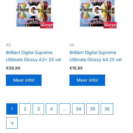
A3
A4
Brilliant Digital Supreme
Brilliant Digital Supreme
Ultimate Glossy A3+ 25 vel
Ultimate Glossy A4 25 vel
€
39,95
€
15,95
Meer info!
Meer info!
1
2
3
4
…
34
35
36
→