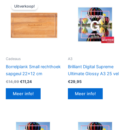
Uitverkoop!
Cadeaus
A3
Borrelplank Small rechthoek
Brilliant Digital Supreme
sapgeul 22×12 cm
Ultimate Glossy A3 25 vel
Oorspronkelijke
Huidige
€
14,99
€
11,24
€
29,95
prijs
prijs
was:
is:
Meer info!
Meer info!
€14,99.
€11,24.