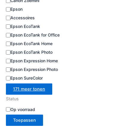
Canon Zoemini
e
Epson
Accessoires
Epson EcoTank
Epson EcoTank for Office
Epson EcoTank Home
Epson EcoTank Photo
Epson Expression Home
Epson Expression Photo
Epson SureColor
171 meer tonen
Status
B
Op voorraad
e
Toepassen
s
c
h