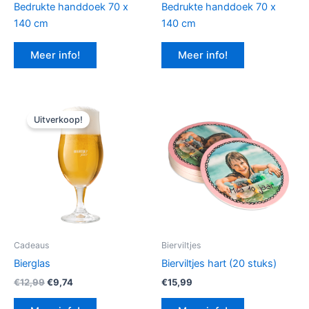
Bedrukte handdoek 70 x
Bedrukte handdoek 70 x
140 cm
140 cm
Meer info!
Meer info!
Uitverkoop!
Cadeaus
Bierviltjes
Bierglas
Bierviltjes hart (20 stuks)
Oorspronkelijke
Huidige
€
12,99
€
9,74
€
15,99
prijs
prijs
was:
is: