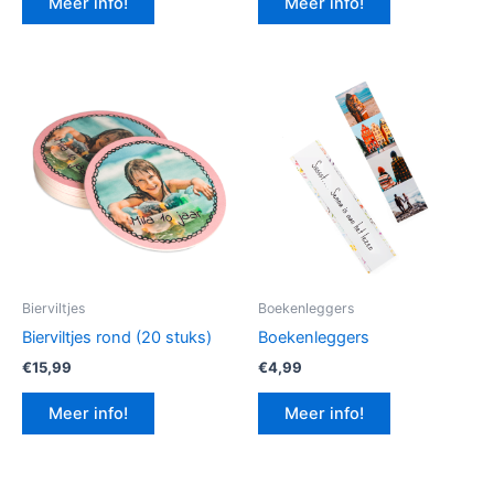
Meer info!
Meer info!
€12,99.
€9,74.
Bierviltjes
Boekenleggers
Bierviltjes rond (20 stuks)
Boekenleggers
€
15,99
€
4,99
Meer info!
Meer info!