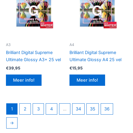
A3
A4
Brilliant Digital Supreme
Brilliant Digital Supreme
Ultimate Glossy A3+ 25 vel
Ultimate Glossy A4 25 vel
€
39,95
€
15,95
Meer info!
Meer info!
1
2
3
4
…
34
35
36
→