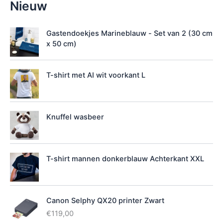
Nieuw
i
k
b
Gastendoekjes Marineblauw - Set van 2 (30 cm
a
x 50 cm)
a
r
h
T-shirt met AI wit voorkant L
e
i
d
Knuffel wasbeer
T-shirt mannen donkerblauw Achterkant XXL
Canon Selphy QX20 printer Zwart
€
119,00