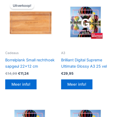
Uitverkoop!
Cadeaus
A3
Borrelplank Small rechthoek
Brilliant Digital Supreme
sapgeul 22×12 cm
Ultimate Glossy A3 25 vel
Oorspronkelijke
Huidige
€
14,99
€
11,24
€
29,95
prijs
prijs
was:
is:
Meer info!
Meer info!
€14,99.
€11,24.