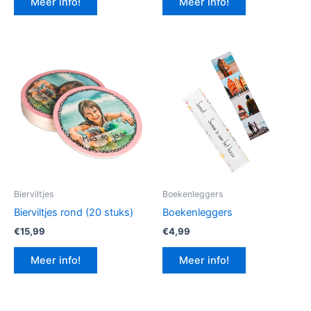
Meer info!
Meer info!
€12,99.
€9,74.
Bierviltjes
Boekenleggers
Bierviltjes rond (20 stuks)
Boekenleggers
€
15,99
€
4,99
Meer info!
Meer info!