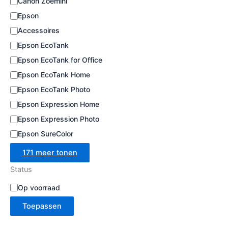
Canon Zoemini
e
Epson
Accessoires
Epson EcoTank
Epson EcoTank for Office
Epson EcoTank Home
Epson EcoTank Photo
Epson Expression Home
Epson Expression Photo
Epson SureColor
171 meer tonen
Status
B
Op voorraad
e
Toepassen
s
c
h