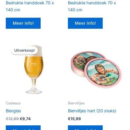
Bedrukte handdoek 70 x
Bedrukte handdoek 70 x
140 cm
140 cm
Meer info!
Meer info!
Uitverkoop!
Cadeaus
Bierviltjes
Bierglas
Bierviltjes hart (20 stuks)
Oorspronkelijke
Huidige
€
12,99
€
9,74
€
15,99
prijs
prijs
was:
is: