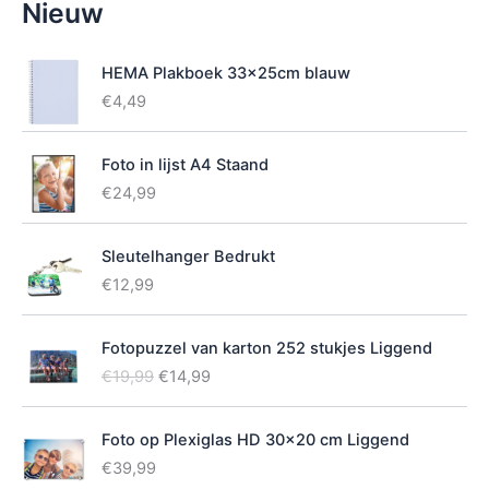
Nieuw
i
k
b
HEMA Plakboek 33x25cm blauw
a
€
4,49
a
r
h
Foto in lijst A4 Staand
e
€
24,99
i
d
Sleutelhanger Bedrukt
€
12,99
Fotopuzzel van karton 252 stukjes Liggend
O
H
€
19,99
€
14,99
o
u
r
i
Foto op Plexiglas HD 30x20 cm Liggend
s
d
p
i
€
39,99