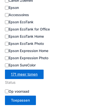
Canon Zoemini
e
Epson
Accessoires
Epson EcoTank
Epson EcoTank for Office
Epson EcoTank Home
Epson EcoTank Photo
Epson Expression Home
Epson Expression Photo
Epson SureColor
171 meer tonen
Status
B
Op voorraad
e
Toepassen
s
c
h