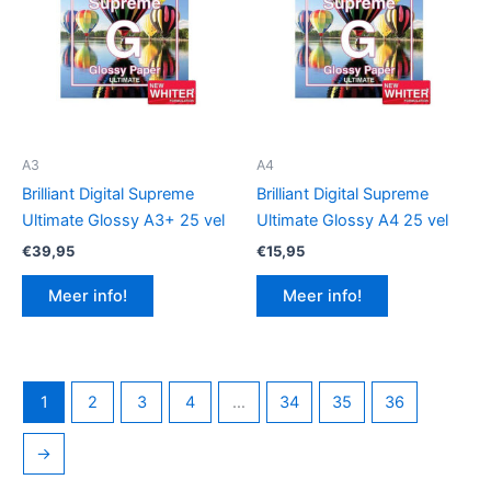
A3
A4
Brilliant Digital Supreme
Brilliant Digital Supreme
Ultimate Glossy A3+ 25 vel
Ultimate Glossy A4 25 vel
€
39,95
€
15,95
Meer info!
Meer info!
1
2
3
4
…
34
35
36
→