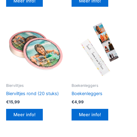
Meer info!
Meer info!
€12,99.
€9,74.
Bierviltjes
Boekenleggers
Bierviltjes rond (20 stuks)
Boekenleggers
€
15,99
€
4,99
Meer info!
Meer info!