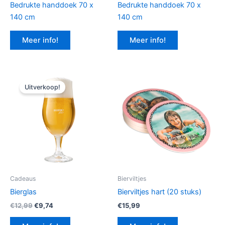
Bedrukte handdoek 70 x
Bedrukte handdoek 70 x
140 cm
140 cm
Meer info!
Meer info!
Uitverkoop!
Cadeaus
Bierviltjes
Bierglas
Bierviltjes hart (20 stuks)
Oorspronkelijke
Huidige
€
12,99
€
9,74
€
15,99
prijs
prijs
was:
is: