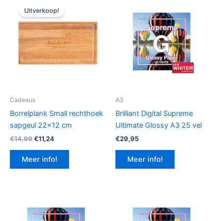
Uitverkoop!
Cadeaus
A3
Borrelplank Small rechthoek
Brilliant Digital Supreme
sapgeul 22×12 cm
Ultimate Glossy A3 25 vel
Oorspronkelijke
Huidige
€
14,99
€
11,24
€
29,95
prijs
prijs
was:
is:
Meer info!
Meer info!
€14,99.
€11,24.