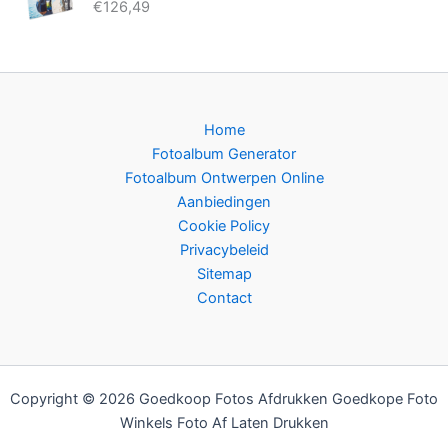
k
r
€
126,49
e
i
l
j
i
s
j
i
k
s
Home
e
:
p
€
Fotoalbum Generator
r
1
Fotoalbum Ontwerpen Online
i
9
Aanbiedingen
j
,
Cookie Policy
s
1
Privacybeleid
w
9
Sitemap
a
.
Contact
s
:
€
2
3
Copyright © 2026 Goedkoop Fotos Afdrukken Goedkope Foto
,
Winkels Foto Af Laten Drukken
9
9