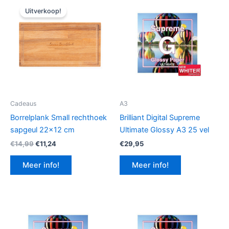
Uitverkoop!
Cadeaus
A3
Borrelplank Small rechthoek
Brilliant Digital Supreme
sapgeul 22×12 cm
Ultimate Glossy A3 25 vel
Oorspronkelijke
Huidige
€
14,99
€
11,24
€
29,95
prijs
prijs
was:
is:
Meer info!
Meer info!
€14,99.
€11,24.