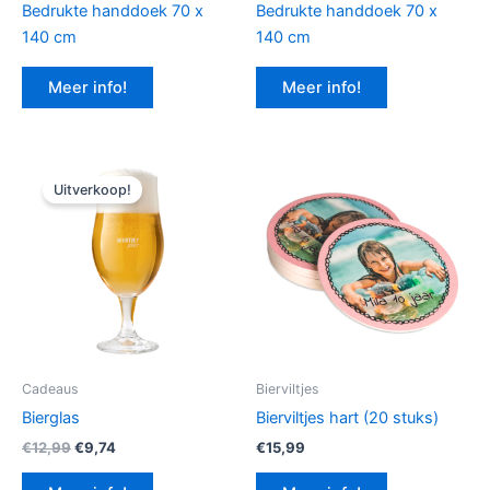
Bedrukte handdoek 70 x
Bedrukte handdoek 70 x
140 cm
140 cm
Meer info!
Meer info!
Uitverkoop!
Cadeaus
Bierviltjes
Bierglas
Bierviltjes hart (20 stuks)
Oorspronkelijke
Huidige
€
12,99
€
9,74
€
15,99
prijs
prijs
was:
is: