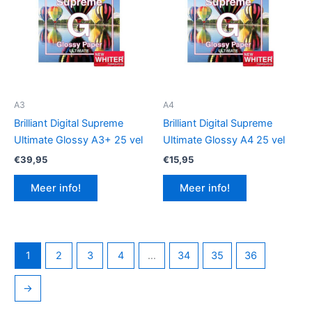
A3
A4
Brilliant Digital Supreme
Brilliant Digital Supreme
Ultimate Glossy A3+ 25 vel
Ultimate Glossy A4 25 vel
€
39,95
€
15,95
Meer info!
Meer info!
1
2
3
4
…
34
35
36
→