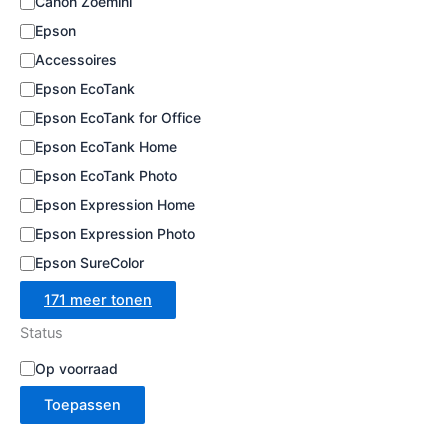
Canon Zoemini
e
Epson
Accessoires
Epson EcoTank
Epson EcoTank for Office
Epson EcoTank Home
Epson EcoTank Photo
Epson Expression Home
Epson Expression Photo
Epson SureColor
171 meer tonen
Status
B
Op voorraad
e
Toepassen
s
c
h