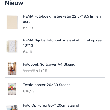
Nieuw
i
k
b
HEMA Fotoboek insteeketui 22.5x18.5 linnen
a
ecru
a
€
6,99
r
h
e
HEMA Nijntje fotoboek insteeketui met spiraal
i
16x13
d
€
4,19
Fotoboek Softcover A4 Staand
O
H
€
23,99
€
19,19
o
u
r
i
Textielposter 20x30 Staand
s
d
p
i
€
16,99
r
g
o
e
Foto Op Forex 80x120cm Staand
n
p