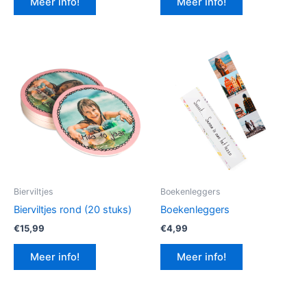
Meer info!
Meer info!
€12,99.
€9,74.
Bierviltjes
Boekenleggers
Bierviltjes rond (20 stuks)
Boekenleggers
€
15,99
€
4,99
Meer info!
Meer info!