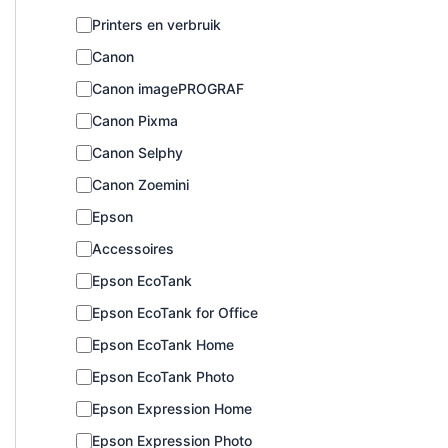
C
Printers en verbruik
a
Canon
t
e
Canon imagePROGRAF
g
o
Canon Pixma
r
Canon Selphy
i
e
Canon Zoemini
Epson
Accessoires
Epson EcoTank
Epson EcoTank for Office
Epson EcoTank Home
Epson EcoTank Photo
Epson Expression Home
Epson Expression Photo