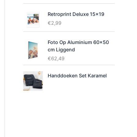
r
g
o
e
Retroprint Deluxe 15x19
n
p
€
2,99
k
r
e
i
l
j
Foto Op Aluminium 60x50
i
s
cm Liggend
j
i
€
62,49
k
s
e
:
Handdoeken Set Karamel
p
€
r
1
i
1
j
,
s
2
w
4
a
.
s
: