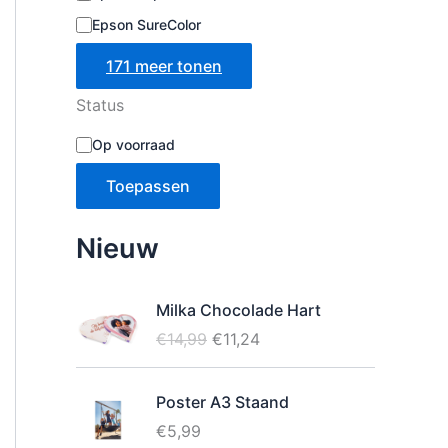
Epson SureColor
171 meer tonen
Status
B
Op voorraad
e
s
Toepassen
c
h
i
Nieuw
k
b
a
Milka Chocolade Hart
a
O
H
€
14,99
€
11,24
r
h
o
u
e
r
i
i
Poster A3 Staand
s
d
d
€
5,99
p
i