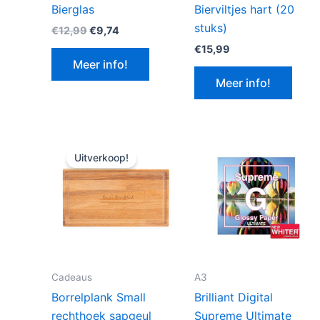
Bierglas
Bierviltjes hart (20
stuks)
Oorspronkelijke
Huidige
€
12,99
€
9,74
prijs
prijs
€
15,99
was:
is:
Meer info!
€12,99.
€9,74.
Meer info!
Uitverkoop!
Cadeaus
A3
Borrelplank Small
Brilliant Digital
rechthoek sapgeul
Supreme Ultimate