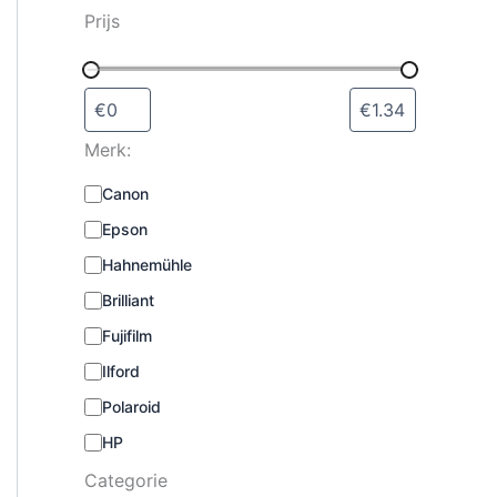
s
Prijs
e
l
e
c
t
Merk:
e
r
M
Canon
e
e
n
Epson
r
k
Hahnemühle
:
Brilliant
Fujifilm
Ilford
Polaroid
HP
Categorie