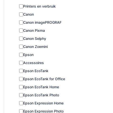
C
Printers en verbruik
a
Canon
t
e
Canon imagePROGRAF
g
o
Canon Pixma
r
Canon Selphy
i
e
Canon Zoemini
Epson
Accessoires
Epson EcoTank
Epson EcoTank for Office
Epson EcoTank Home
Epson EcoTank Photo
Epson Expression Home
Epson Expression Photo