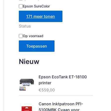
Epson SureColor
171 meer tonen
Status
B
Op voorraad
e
s
Toepassen
c
h
i
Nieuw
k
b
a
Epson EcoTank ET-18100
a
printer
r
h
€
559,00
e
i
Canon Inktpatroon PFI-
d
5100MBK Cyaan voor