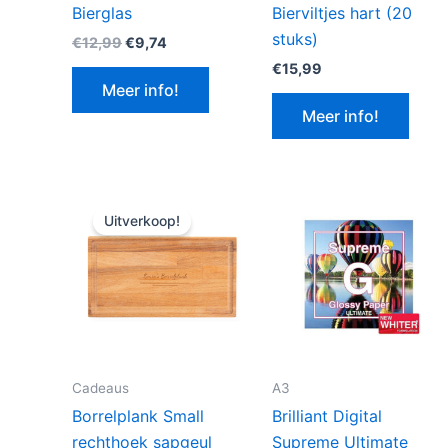
Bierglas
Bierviltjes hart (20
stuks)
Oorspronkelijke
Huidige
€
12,99
€
9,74
prijs
prijs
€
15,99
was:
is:
Meer info!
€12,99.
€9,74.
Meer info!
Uitverkoop!
Cadeaus
A3
Borrelplank Small
Brilliant Digital
rechthoek sapgeul
Supreme Ultimate