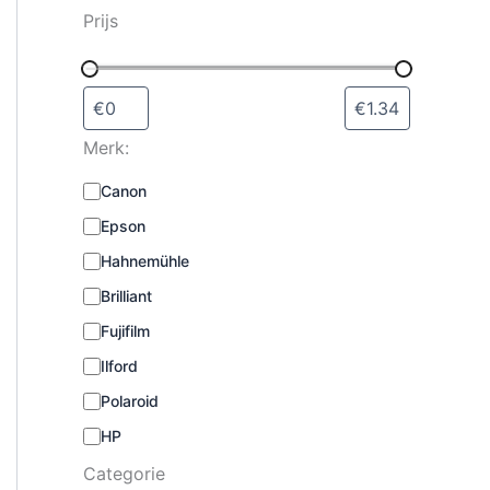
s
Prijs
e
l
e
c
t
Merk:
e
r
M
Canon
e
e
n
Epson
r
k
Hahnemühle
:
Brilliant
Fujifilm
Ilford
Polaroid
HP
Categorie