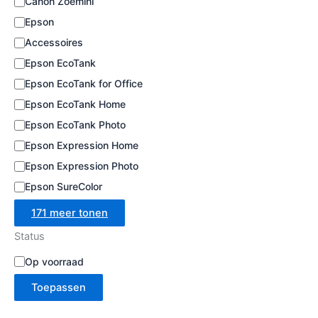
Canon Zoemini
e
Epson
Accessoires
Epson EcoTank
Epson EcoTank for Office
Epson EcoTank Home
Epson EcoTank Photo
Epson Expression Home
Epson Expression Photo
Epson SureColor
171 meer tonen
Status
B
Op voorraad
e
Toepassen
s
c
h