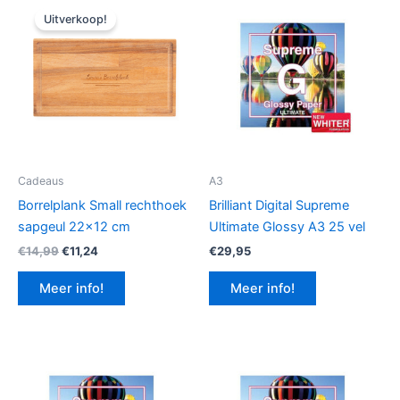
Uitverkoop!
Cadeaus
A3
Borrelplank Small rechthoek
Brilliant Digital Supreme
sapgeul 22×12 cm
Ultimate Glossy A3 25 vel
Oorspronkelijke
Huidige
€
14,99
€
11,24
€
29,95
prijs
prijs
was:
is:
Meer info!
Meer info!
€14,99.
€11,24.