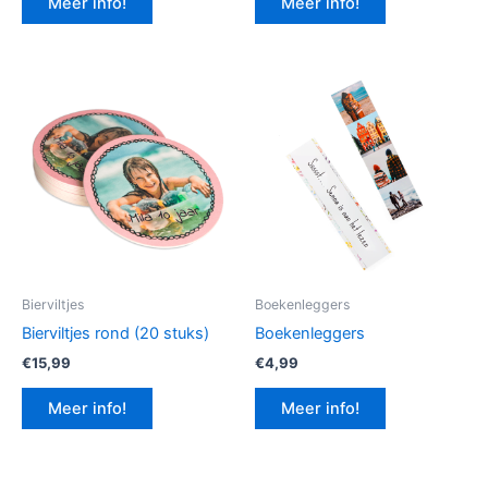
Meer info!
Meer info!
€12,99.
€9,74.
Bierviltjes
Boekenleggers
Bierviltjes rond (20 stuks)
Boekenleggers
€
15,99
€
4,99
Meer info!
Meer info!