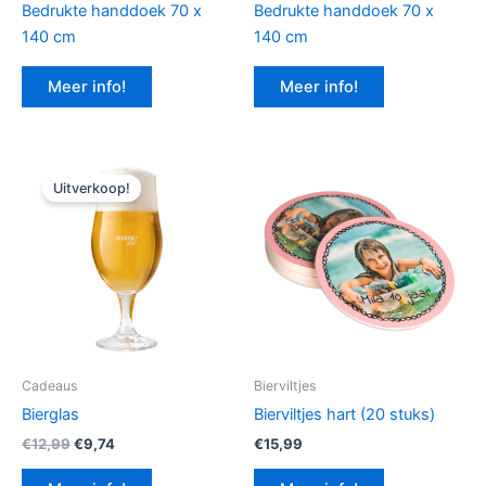
Bedrukte handdoek 70 x
Bedrukte handdoek 70 x
140 cm
140 cm
Meer info!
Meer info!
Uitverkoop!
Cadeaus
Bierviltjes
Bierglas
Bierviltjes hart (20 stuks)
Oorspronkelijke
Huidige
€
12,99
€
9,74
€
15,99
prijs
prijs
was:
is: