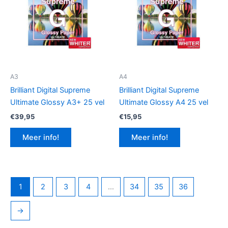
A3
A4
Brilliant Digital Supreme
Brilliant Digital Supreme
Ultimate Glossy A3+ 25 vel
Ultimate Glossy A4 25 vel
€
39,95
€
15,95
Meer info!
Meer info!
1
2
3
4
…
34
35
36
→