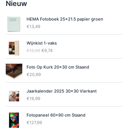
Nieuw
i
k
b
HEMA Fotoboek 25x21.5 papier groen
a
€
13,49
a
r
h
Wijnkist 1-vaks
e
O
H
€
12,99
€
9,74
i
o
u
d
r
i
Foto Op Kurk 20x30 cm Staand
s
d
p
i
€
20,99
r
g
o
e
Jaarkalender 2025 30x30 Vierkant
n
p
k
r
€
19,99
e
i
l
j
Fotopaneel 60x90 cm Staand
i
s
j
i
€
127,99