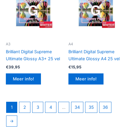
A3
A4
Brilliant Digital Supreme
Brilliant Digital Supreme
Ultimate Glossy A3+ 25 vel
Ultimate Glossy A4 25 vel
€
39,95
€
15,95
Meer info!
Meer info!
1
2
3
4
…
34
35
36
→