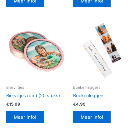
Meer info!
Meer info!
€12,99.
€9,74.
Bierviltjes
Boekenleggers
Bierviltjes rond (20 stuks)
Boekenleggers
€
15,99
€
4,99
Meer info!
Meer info!