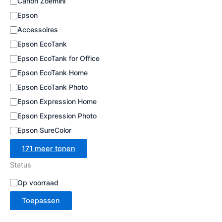
Canon Zoemini
e
Epson
Accessoires
Epson EcoTank
Epson EcoTank for Office
Epson EcoTank Home
Epson EcoTank Photo
Epson Expression Home
Epson Expression Photo
Epson SureColor
171 meer tonen
Status
B
Op voorraad
e
Toepassen
s
c
h