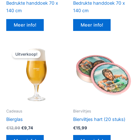
Bedrukte handdoek 70 x
Bedrukte handdoek 70 x
140 cm
140 cm
Meer info!
Meer info!
Uitverkoop!
Cadeaus
Bierviltjes
Bierglas
Bierviltjes hart (20 stuks)
Oorspronkelijke
Huidige
€
12,99
€
9,74
€
15,99
prijs
prijs
was:
is: