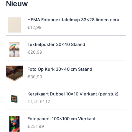
Nieuw
i
k
b
HEMA Fotoboek tafelmap 33x28 linnen ecru
a
€
12,99
a
r
h
Textielposter 30x40 Staand
e
€
20,99
i
d
Foto Op Kurk 30x40 cm Staand
€
30,99
Kerstkaart Dubbel 10x10 Vierkant (per stuk)
O
H
€
1,49
€
1,12
o
u
r
i
Fotopaneel 100x100 cm Vierkant
s
d
p
i
€
231,99