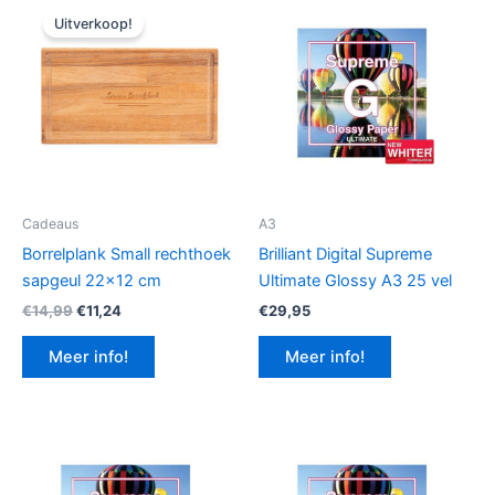
Uitverkoop!
Cadeaus
A3
Borrelplank Small rechthoek
Brilliant Digital Supreme
sapgeul 22×12 cm
Ultimate Glossy A3 25 vel
Oorspronkelijke
Huidige
€
14,99
€
11,24
€
29,95
prijs
prijs
was:
is:
Meer info!
Meer info!
€14,99.
€11,24.