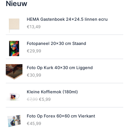
Nieuw
i
k
b
HEMA Gastenboek 24x24.5 linnen ecru
a
€
13,49
a
r
h
Fotopaneel 20x30 cm Staand
e
€
29,99
i
d
Foto Op Kurk 40x30 cm Liggend
€
30,99
Kleine Koffiemok (180ml)
O
H
€
7,99
€
5,99
o
u
r
i
Foto Op Forex 60x60 cm Vierkant
s
d
p
i
€
45,99