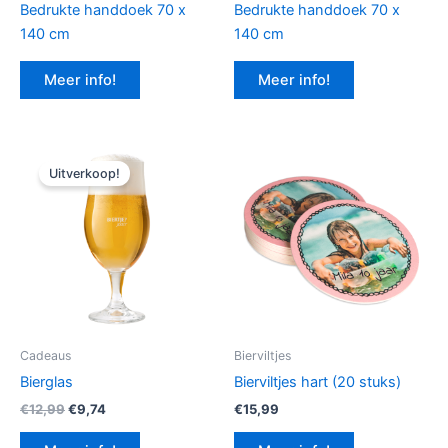
Bedrukte handdoek 70 x
Bedrukte handdoek 70 x
140 cm
140 cm
Meer info!
Meer info!
Uitverkoop!
Cadeaus
Bierviltjes
Bierglas
Bierviltjes hart (20 stuks)
Oorspronkelijke
Huidige
€
12,99
€
9,74
€
15,99
prijs
prijs
was:
is: