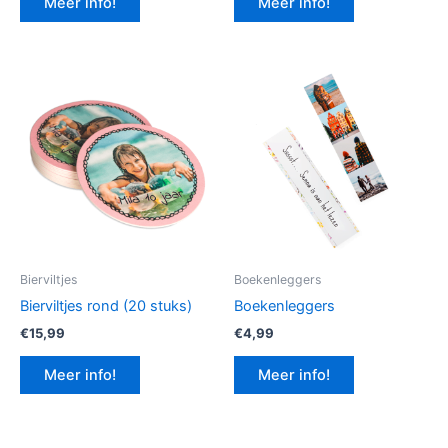
Meer info!
Meer info!
€12,99.
€9,74.
Bierviltjes
Boekenleggers
Bierviltjes rond (20 stuks)
Boekenleggers
€
15,99
€
4,99
Meer info!
Meer info!