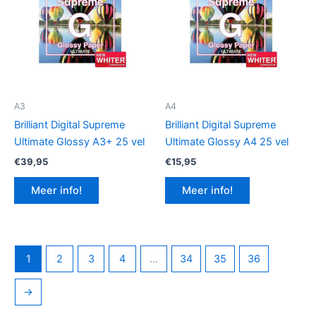
A3
A4
Brilliant Digital Supreme
Brilliant Digital Supreme
Ultimate Glossy A3+ 25 vel
Ultimate Glossy A4 25 vel
€
39,95
€
15,95
Meer info!
Meer info!
1
2
3
4
…
34
35
36
→