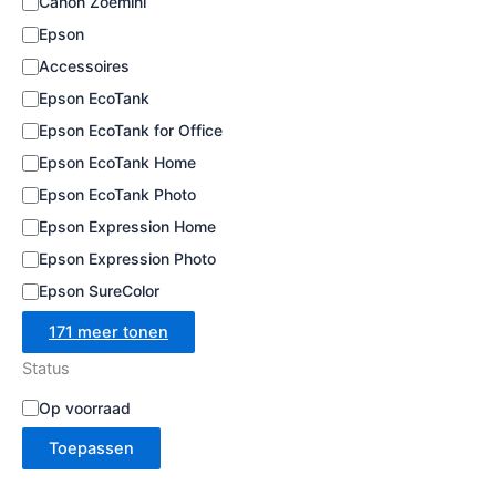
Canon Zoemini
e
Epson
Accessoires
Epson EcoTank
Epson EcoTank for Office
Epson EcoTank Home
Epson EcoTank Photo
Epson Expression Home
Epson Expression Photo
Epson SureColor
171 meer tonen
Status
B
Op voorraad
e
Toepassen
s
c
h