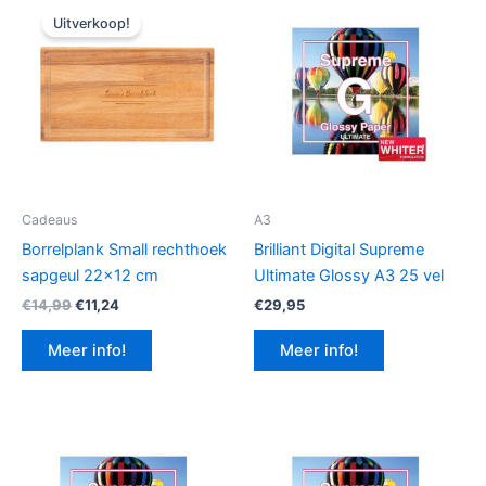
Uitverkoop!
Cadeaus
A3
Borrelplank Small rechthoek
Brilliant Digital Supreme
sapgeul 22×12 cm
Ultimate Glossy A3 25 vel
Oorspronkelijke
Huidige
€
14,99
€
11,24
€
29,95
prijs
prijs
was:
is:
Meer info!
Meer info!
€14,99.
€11,24.