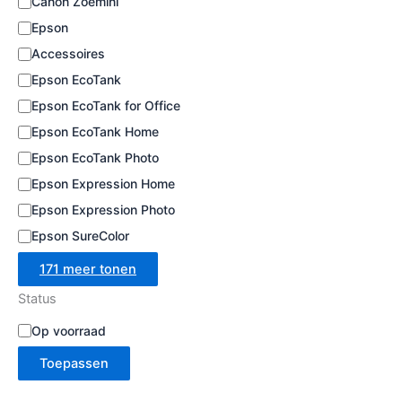
Canon Zoemini
e
Epson
Accessoires
Epson EcoTank
Epson EcoTank for Office
Epson EcoTank Home
Epson EcoTank Photo
Epson Expression Home
Epson Expression Photo
Epson SureColor
171 meer tonen
Status
B
Op voorraad
e
Toepassen
s
c
h