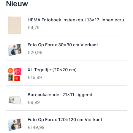
Nieuw
i
k
b
HEMA Fotoboek insteeketui 13x17 linnen ecru
a
€
4,79
a
r
h
Foto Op Forex 30x30 cm Vierkant
e
€
20,99
i
d
XL Tegeltje (20x20 cm)
€
15,99
Bureaukalender 21x11 Liggend
€
9,99
Foto Op Forex 120x120 cm Vierkant
€
149,99