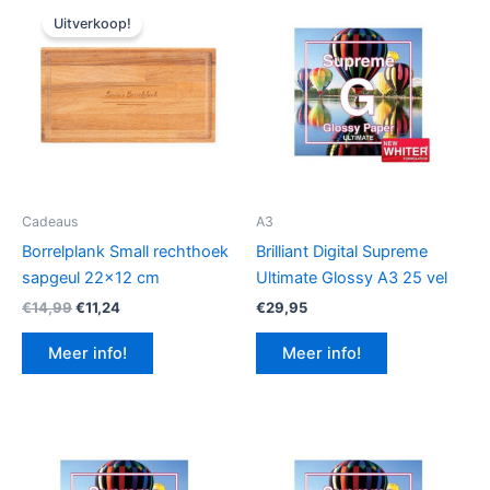
Uitverkoop!
Cadeaus
A3
Borrelplank Small rechthoek
Brilliant Digital Supreme
sapgeul 22×12 cm
Ultimate Glossy A3 25 vel
Oorspronkelijke
Huidige
€
14,99
€
11,24
€
29,95
prijs
prijs
was:
is:
Meer info!
Meer info!
€14,99.
€11,24.