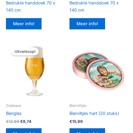
Bedrukte handdoek 70 x
Bedrukte handdoek 70 x
140 cm
140 cm
Meer info!
Meer info!
Uitverkoop!
Cadeaus
Bierviltjes
Bierglas
Bierviltjes hart (20 stuks)
Oorspronkelijke
Huidige
€
12,99
€
9,74
€
15,99
prijs
prijs
was:
is: