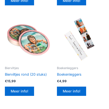
Meer info!
Meer info!
€12,99.
€9,74.
Bierviltjes
Boekenleggers
Bierviltjes rond (20 stuks)
Boekenleggers
€
15,99
€
4,99
Meer info!
Meer info!