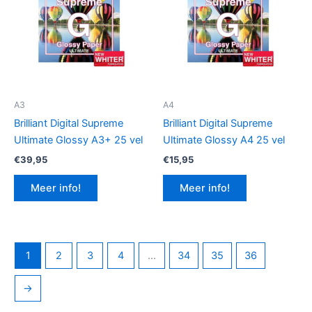
A3
A4
Brilliant Digital Supreme
Brilliant Digital Supreme
Ultimate Glossy A3+ 25 vel
Ultimate Glossy A4 25 vel
€
39,95
€
15,95
Meer info!
Meer info!
1
2
3
4
…
34
35
36
→