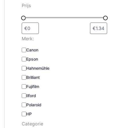
s
Prijs
e
l
e
c
t
Merk:
e
r
M
Canon
e
e
n
Epson
r
k
Hahnemühle
:
Brilliant
Fujifilm
Ilford
Polaroid
HP
Categorie