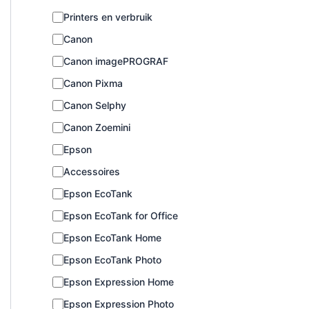
C
Printers en verbruik
a
Canon
t
e
Canon imagePROGRAF
g
o
Canon Pixma
r
Canon Selphy
i
e
Canon Zoemini
Epson
Accessoires
Epson EcoTank
Epson EcoTank for Office
Epson EcoTank Home
Epson EcoTank Photo
Epson Expression Home
Epson Expression Photo