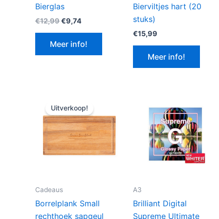
Bierglas
Bierviltjes hart (20
stuks)
Oorspronkelijke
Huidige
€
12,99
€
9,74
prijs
prijs
€
15,99
was:
is:
Meer info!
€12,99.
€9,74.
Meer info!
Uitverkoop!
Cadeaus
A3
Borrelplank Small
Brilliant Digital
rechthoek sapgeul
Supreme Ultimate