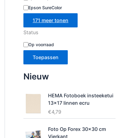
Epson SureColor
171 meer tonen
Status
B
Op voorraad
e
s
Toepassen
c
h
i
Nieuw
k
b
a
HEMA Fotoboek insteeketui
a
13x17 linnen ecru
r
h
€
4,79
e
i
Foto Op Forex 30x30 cm
d
Vierkant