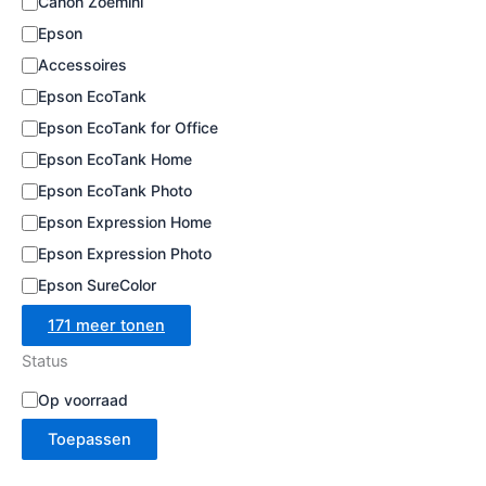
Canon Zoemini
e
Epson
Accessoires
Epson EcoTank
Epson EcoTank for Office
Epson EcoTank Home
Epson EcoTank Photo
Epson Expression Home
Epson Expression Photo
Epson SureColor
171 meer tonen
Status
B
Op voorraad
e
Toepassen
s
c
h