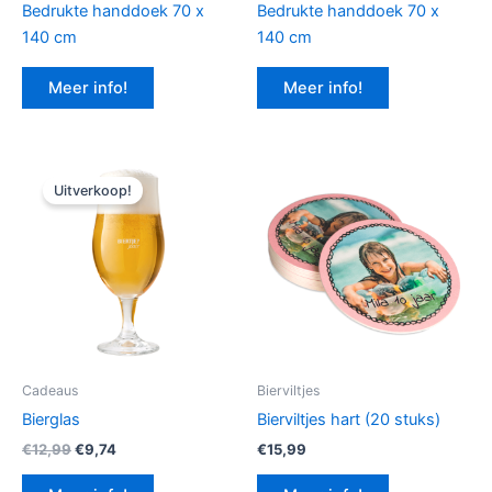
Bedrukte handdoek 70 x
Bedrukte handdoek 70 x
140 cm
140 cm
Meer info!
Meer info!
Uitverkoop!
Cadeaus
Bierviltjes
Bierglas
Bierviltjes hart (20 stuks)
Oorspronkelijke
Huidige
€
12,99
€
9,74
€
15,99
prijs
prijs
was:
is: