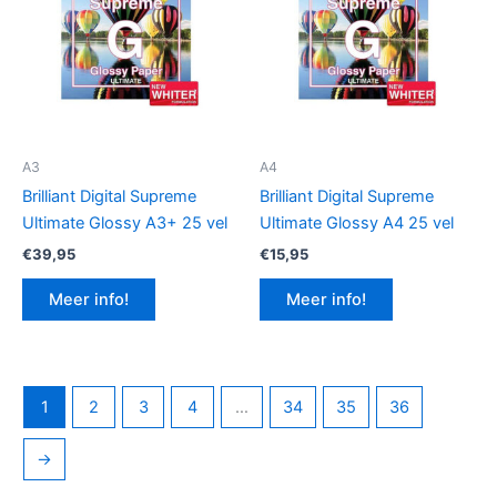
A3
A4
Brilliant Digital Supreme
Brilliant Digital Supreme
Ultimate Glossy A3+ 25 vel
Ultimate Glossy A4 25 vel
€
39,95
€
15,95
Meer info!
Meer info!
1
2
3
4
…
34
35
36
→