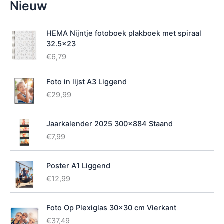
Nieuw
i
k
b
HEMA Nijntje fotoboek plakboek met spiraal
a
32.5x23
a
€
6,79
r
h
e
Foto in lijst A3 Liggend
i
€
29,99
d
Jaarkalender 2025 300x884 Staand
€
7,99
Poster A1 Liggend
€
12,99
Foto Op Plexiglas 30x30 cm Vierkant
€
37,49