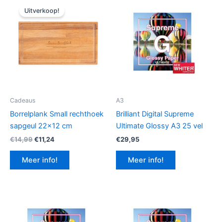
Uitverkoop!
Cadeaus
A3
Borrelplank Small rechthoek
Brilliant Digital Supreme
sapgeul 22×12 cm
Ultimate Glossy A3 25 vel
Oorspronkelijke
Huidige
€
14,99
€
11,24
€
29,95
prijs
prijs
was:
is:
Meer info!
Meer info!
€14,99.
€11,24.