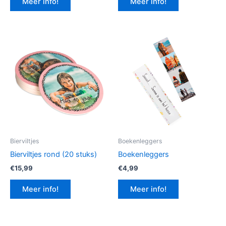
Meer info!
Meer info!
€12,99.
€9,74.
Bierviltjes
Boekenleggers
Bierviltjes rond (20 stuks)
Boekenleggers
€
15,99
€
4,99
Meer info!
Meer info!