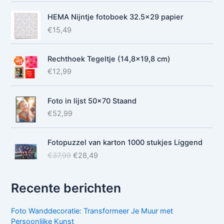
HEMA Nijntje fotoboek 32.5x29 papier
€
15,49
Rechthoek Tegeltje (14,8x19,8 cm)
€
12,99
Foto in lijst 50x70 Staand
€
52,99
Fotopuzzel van karton 1000 stukjes Liggend
O
H
€
37,99
€
28,49
o
u
r
i
Recente berichten
s
d
p
i
r
g
Foto Wanddecoratie: Transformeer Je Muur met
o
e
Persoonlijke Kunst