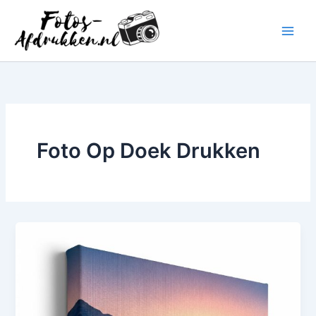
Ga
naar
de
inhoud
Foto Op Doek Drukken