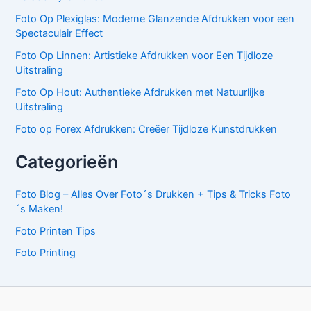
n
p
Foto Op Plexiglas: Moderne Glanzende Afdrukken voor een
k
r
Spectaculair Effect
e
i
l
j
Foto Op Linnen: Artistieke Afdrukken voor Een Tijdloze
i
s
Uitstraling
j
i
Foto Op Hout: Authentieke Afdrukken met Natuurlijke
k
s
Uitstraling
e
:
p
€
Foto op Forex Afdrukken: Creëer Tijdloze Kunstdrukken
r
2
i
8
Categorieën
j
,
s
4
Foto Blog – Alles Over Foto´s Drukken + Tips & Tricks Foto
w
9
´s Maken!
a
.
s
Foto Printen Tips
:
Foto Printing
€
3
7
,