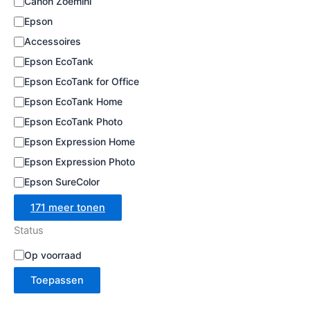
Canon Zoemini
e
Epson
Accessoires
Epson EcoTank
Epson EcoTank for Office
Epson EcoTank Home
Epson EcoTank Photo
Epson Expression Home
Epson Expression Photo
Epson SureColor
171 meer tonen
Status
B
Op voorraad
e
Toepassen
s
c
h