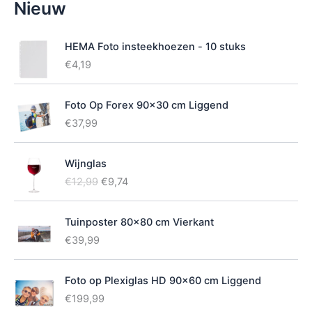
Nieuw
i
k
b
HEMA Foto insteekhoezen - 10 stuks
a
€
4,19
a
r
h
Foto Op Forex 90x30 cm Liggend
e
€
37,99
i
d
Wijnglas
O
H
€
12,99
€
9,74
o
u
r
i
Tuinposter 80x80 cm Vierkant
s
d
p
i
€
39,99
r
g
o
e
Foto op Plexiglas HD 90x60 cm Liggend
n
p
k
r
€
199,99