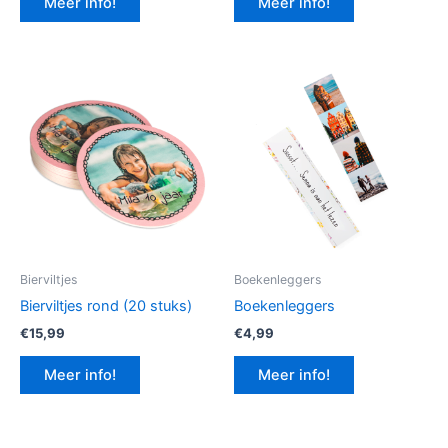
Meer info!
Meer info!
€12,99.
€9,74.
Bierviltjes
Boekenleggers
Bierviltjes rond (20 stuks)
Boekenleggers
€
15,99
€
4,99
Meer info!
Meer info!