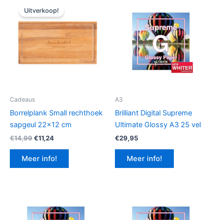
Uitverkoop!
Cadeaus
A3
Borrelplank Small rechthoek
Brilliant Digital Supreme
sapgeul 22×12 cm
Ultimate Glossy A3 25 vel
Oorspronkelijke
Huidige
€
14,99
€
11,24
€
29,95
prijs
prijs
was:
is:
Meer info!
Meer info!
€14,99.
€11,24.