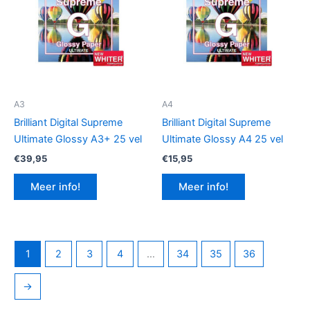
A3
A4
Brilliant Digital Supreme
Brilliant Digital Supreme
Ultimate Glossy A3+ 25 vel
Ultimate Glossy A4 25 vel
€
39,95
€
15,95
Meer info!
Meer info!
1
2
3
4
…
34
35
36
→