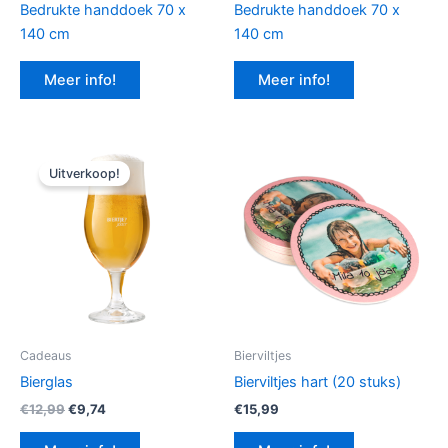
Bedrukte handdoek 70 x
Bedrukte handdoek 70 x
140 cm
140 cm
Meer info!
Meer info!
Uitverkoop!
Cadeaus
Bierviltjes
Bierglas
Bierviltjes hart (20 stuks)
Oorspronkelijke
Huidige
€
12,99
€
9,74
€
15,99
prijs
prijs
was:
is: