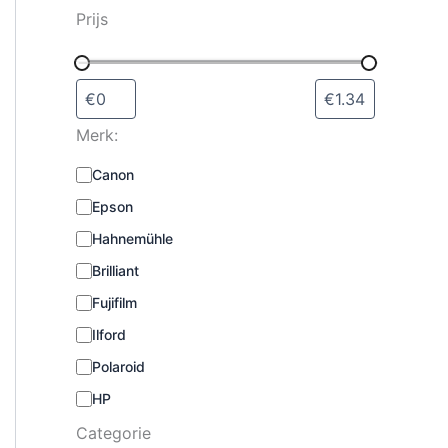
s
Prijs
e
l
e
c
t
Merk:
e
r
M
Canon
e
e
n
Epson
r
k
Hahnemühle
:
Brilliant
Fujifilm
Ilford
Polaroid
HP
Categorie