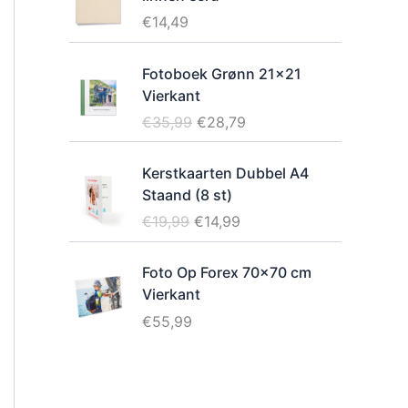
€
14,49
Fotoboek Grønn 21x21
Vierkant
O
H
€
35,99
€
28,79
o
u
r
i
Kerstkaarten Dubbel A4
s
d
Staand (8 st)
p
i
O
H
€
19,99
€
14,99
r
g
o
u
o
e
r
i
Foto Op Forex 70x70 cm
n
p
s
d
Vierkant
k
r
p
i
e
i
€
55,99
r
g
l
j
o
e
i
s
n
p
j
i
k
r
k
s