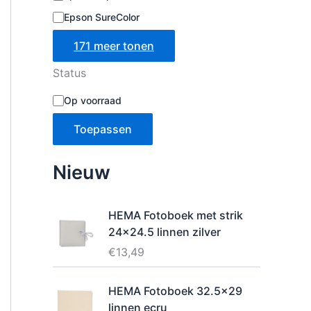
Epson SureColor
171 meer tonen
Status
B
Op voorraad
e
s
Toepassen
c
h
i
Nieuw
k
b
a
HEMA Fotoboek met strik
a
24x24.5 linnen zilver
r
h
€
13,49
e
i
HEMA Fotoboek 32.5x29
d
linnen ecru