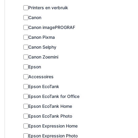
C
Printers en verbruik
a
Canon
t
e
Canon imagePROGRAF
g
o
Canon Pixma
r
Canon Selphy
i
e
Canon Zoemini
Epson
Accessoires
Epson EcoTank
Epson EcoTank for Office
Epson EcoTank Home
Epson EcoTank Photo
Epson Expression Home
Epson Expression Photo