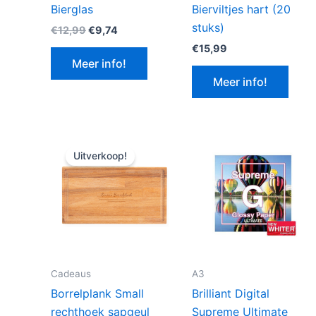
Bierglas
Bierviltjes hart (20
stuks)
Oorspronkelijke
Huidige
€
12,99
€
9,74
prijs
prijs
€
15,99
was:
is:
Meer info!
€12,99.
€9,74.
Meer info!
Uitverkoop!
Cadeaus
A3
Borrelplank Small
Brilliant Digital
rechthoek sapgeul
Supreme Ultimate