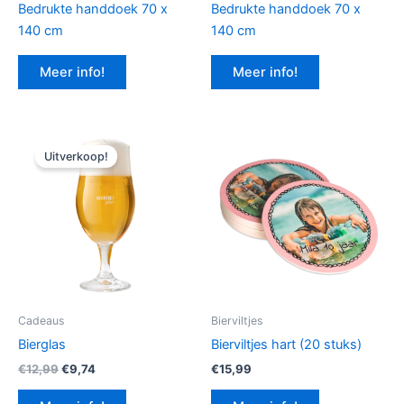
Bedrukte handdoek 70 x
Bedrukte handdoek 70 x
140 cm
140 cm
Meer info!
Meer info!
Uitverkoop!
Cadeaus
Bierviltjes
Bierglas
Bierviltjes hart (20 stuks)
Oorspronkelijke
Huidige
€
12,99
€
9,74
€
15,99
prijs
prijs
was:
is: