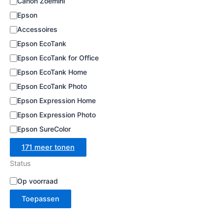
Canon Zoemini
e
Epson
Accessoires
Epson EcoTank
Epson EcoTank for Office
Epson EcoTank Home
Epson EcoTank Photo
Epson Expression Home
Epson Expression Photo
Epson SureColor
171 meer tonen
Status
B
Op voorraad
e
Toepassen
s
c
h