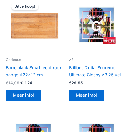
Uitverkoop!
Cadeaus
A3
Borrelplank Small rechthoek
Brilliant Digital Supreme
sapgeul 22×12 cm
Ultimate Glossy A3 25 vel
Oorspronkelijke
Huidige
€
14,99
€
11,24
€
29,95
prijs
prijs
was:
is:
Meer info!
Meer info!
€14,99.
€11,24.