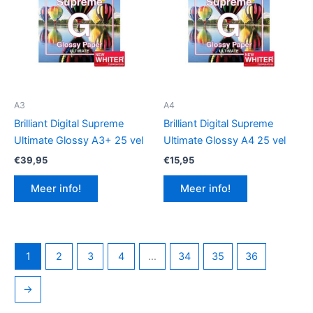
A3
A4
Brilliant Digital Supreme
Brilliant Digital Supreme
Ultimate Glossy A3+ 25 vel
Ultimate Glossy A4 25 vel
€
39,95
€
15,95
Meer info!
Meer info!
1
2
3
4
…
34
35
36
→