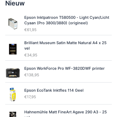
Nieuw
i
k
b
Epson Inktpatroon T580500 - Light Cyan/Licht
a
Cyaan (Pro 3800/3880) (origineel)
a
€
61,95
r
h
e
Brilliant Museum Satin Matte Natural A4 x 25
i
vel
d
€
34,95
Epson WorkForce Pro WF-3820DWF printer
€
138,95
Epson EcoTank Inktfles 114 Geel
€
17,95
Hahnemühle Matt FineArt Agave 290 A3 - 25