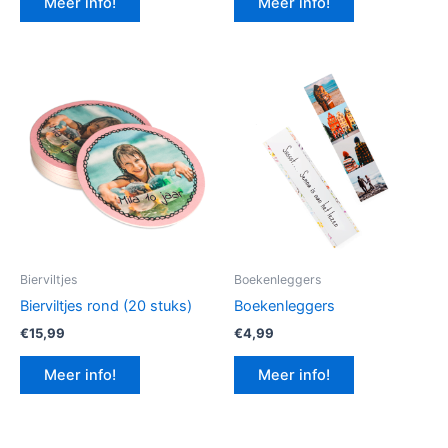
Meer info!
Meer info!
€12,99.
€9,74.
Bierviltjes
Boekenleggers
Bierviltjes rond (20 stuks)
Boekenleggers
€
15,99
€
4,99
Meer info!
Meer info!