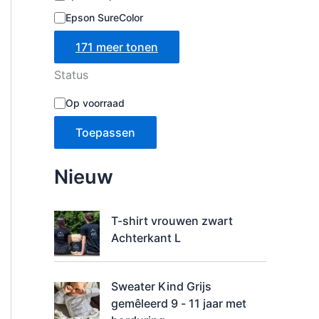
Epson SureColor
171 meer tonen
Status
B
Op voorraad
e
s
Toepassen
c
h
i
Nieuw
k
b
a
T-shirt vrouwen zwart
a
Achterkant L
r
h
e
i
Sweater Kind Grijs
d
gemêleerd 9 - 11 jaar met