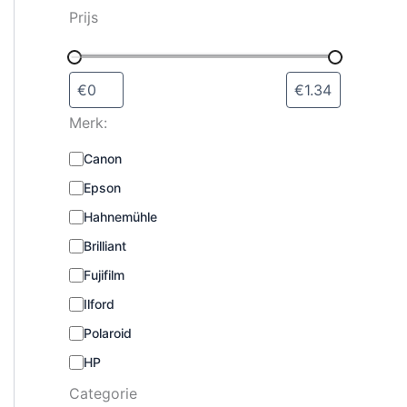
s
Prijs
e
l
e
c
t
Merk:
e
r
M
Canon
e
e
n
Epson
r
k
Hahnemühle
:
Brilliant
Fujifilm
Ilford
Polaroid
HP
Categorie