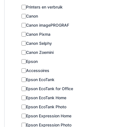
C
Printers en verbruik
a
Canon
t
e
Canon imagePROGRAF
g
o
Canon Pixma
r
Canon Selphy
i
e
Canon Zoemini
Epson
Accessoires
Epson EcoTank
Epson EcoTank for Office
Epson EcoTank Home
Epson EcoTank Photo
Epson Expression Home
Epson Expression Photo