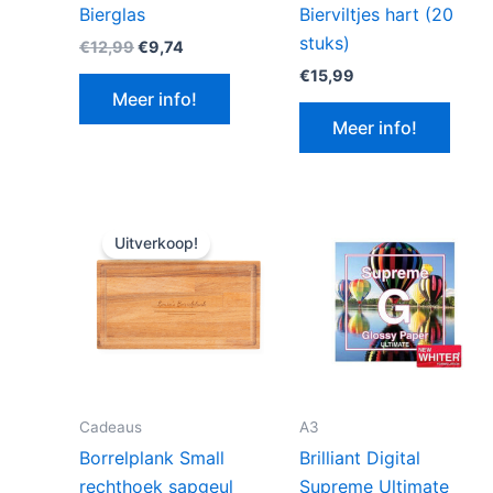
Bierglas
Bierviltjes hart (20
stuks)
Oorspronkelijke
Huidige
€
12,99
€
9,74
prijs
prijs
€
15,99
was:
is:
Meer info!
€12,99.
€9,74.
Meer info!
Uitverkoop!
Cadeaus
A3
Borrelplank Small
Brilliant Digital
rechthoek sapgeul
Supreme Ultimate