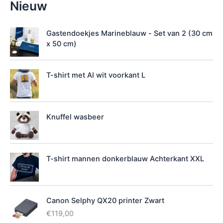
Nieuw
i
k
b
Gastendoekjes Marineblauw - Set van 2 (30 cm
a
x 50 cm)
a
r
h
T-shirt met AI wit voorkant L
e
i
d
Knuffel wasbeer
T-shirt mannen donkerblauw Achterkant XXL
Canon Selphy QX20 printer Zwart
€
119,00