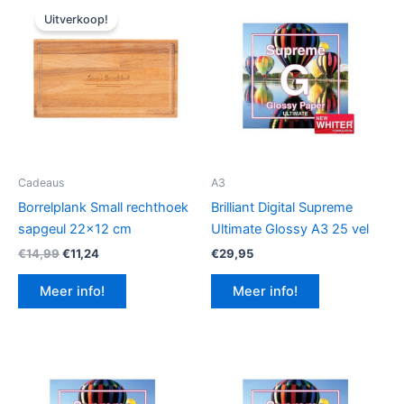
Uitverkoop!
Cadeaus
A3
Borrelplank Small rechthoek
Brilliant Digital Supreme
sapgeul 22×12 cm
Ultimate Glossy A3 25 vel
Oorspronkelijke
Huidige
€
14,99
€
11,24
€
29,95
prijs
prijs
was:
is:
Meer info!
Meer info!
€14,99.
€11,24.