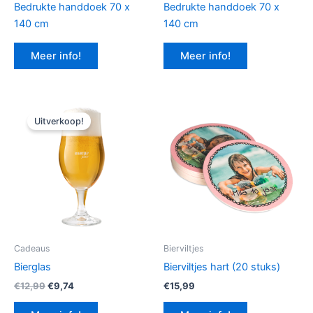
Bedrukte handdoek 70 x
Bedrukte handdoek 70 x
140 cm
140 cm
Meer info!
Meer info!
Uitverkoop!
Cadeaus
Bierviltjes
Bierglas
Bierviltjes hart (20 stuks)
Oorspronkelijke
Huidige
€
12,99
€
9,74
€
15,99
prijs
prijs
was:
is: