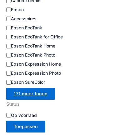
Canon Zoemini
e
Epson
Accessoires
Epson EcoTank
Epson EcoTank for Office
Epson EcoTank Home
Epson EcoTank Photo
Epson Expression Home
Epson Expression Photo
Epson SureColor
171 meer tonen
Status
B
Op voorraad
e
Toepassen
s
c
h