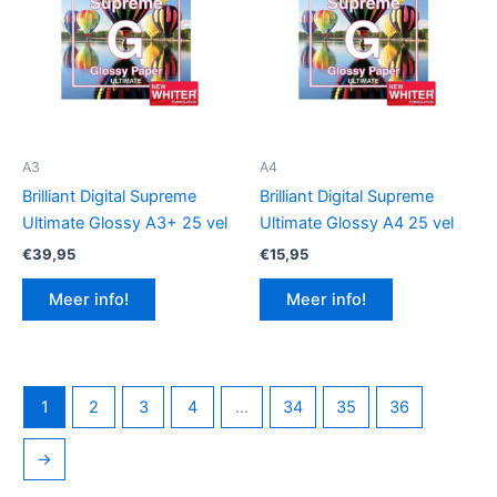
A3
A4
Brilliant Digital Supreme
Brilliant Digital Supreme
Ultimate Glossy A3+ 25 vel
Ultimate Glossy A4 25 vel
€
39,95
€
15,95
Meer info!
Meer info!
1
2
3
4
…
34
35
36
→