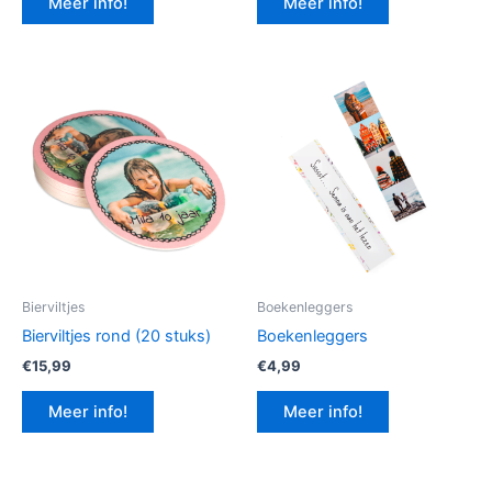
Meer info!
Meer info!
€12,99.
€9,74.
Bierviltjes
Boekenleggers
Bierviltjes rond (20 stuks)
Boekenleggers
€
15,99
€
4,99
Meer info!
Meer info!