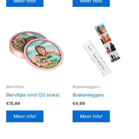
Meer info!
Meer info!
€12,99.
€9,74.
Bierviltjes
Boekenleggers
Bierviltjes rond (20 stuks)
Boekenleggers
€
15,99
€
4,99
Meer info!
Meer info!