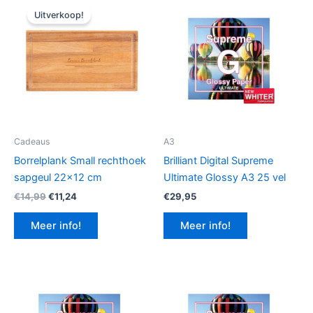
Uitverkoop!
Cadeaus
A3
Borrelplank Small rechthoek
Brilliant Digital Supreme
sapgeul 22×12 cm
Ultimate Glossy A3 25 vel
Oorspronkelijke
Huidige
€
14,99
€
11,24
€
29,95
prijs
prijs
was:
is:
Meer info!
Meer info!
€14,99.
€11,24.