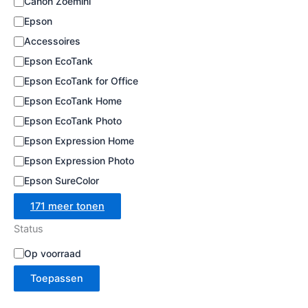
Canon Zoemini
e
Epson
Accessoires
Epson EcoTank
Epson EcoTank for Office
Epson EcoTank Home
Epson EcoTank Photo
Epson Expression Home
Epson Expression Photo
Epson SureColor
171 meer tonen
Status
B
Op voorraad
e
Toepassen
s
c
h