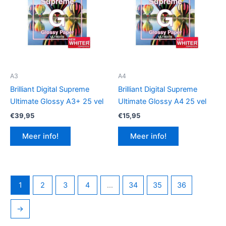
A3
A4
Brilliant Digital Supreme
Brilliant Digital Supreme
Ultimate Glossy A3+ 25 vel
Ultimate Glossy A4 25 vel
€
39,95
€
15,95
Meer info!
Meer info!
1
2
3
4
…
34
35
36
→