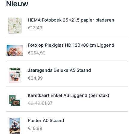
Nieuw
i
k
b
HEMA Fotoboek 25x21.5 papier bladeren
a
€
13,49
a
r
h
Foto op Plexiglas HD 120x80 cm Liggend
e
€
254,99
i
d
Jaaragenda Deluxe A5 Staand
€
24,99
Kerstkaart Enkel A6 Liggend (per stuk)
O
H
€
2,49
€
1,87
o
u
r
i
Poster A0 Staand
s
d
p
i
€
18,99