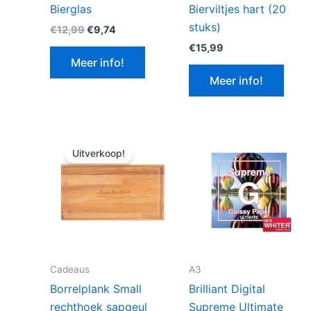
Bierglas
Bierviltjes hart (20
stuks)
Oorspronkelijke
Huidige
€
12,99
€
9,74
prijs
prijs
€
15,99
was:
is:
Meer info!
€12,99.
€9,74.
Meer info!
Uitverkoop!
Cadeaus
A3
Borrelplank Small
Brilliant Digital
rechthoek sapgeul
Supreme Ultimate