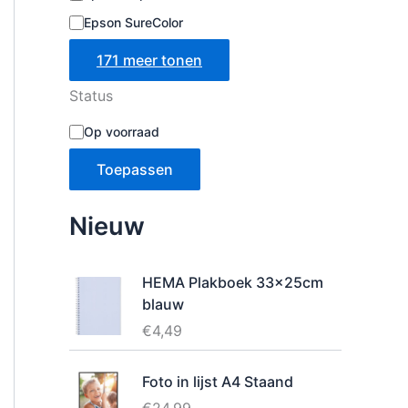
Epson SureColor
171 meer tonen
Status
B
Op voorraad
e
s
Toepassen
c
h
i
Nieuw
k
b
a
HEMA Plakboek 33x25cm
a
blauw
r
h
€
4,49
e
i
Foto in lijst A4 Staand
d