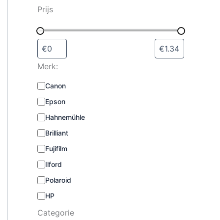
s
Prijs
e
l
e
c
t
Merk:
e
r
M
Canon
e
e
n
Epson
r
k
Hahnemühle
:
Brilliant
Fujifilm
Ilford
Polaroid
HP
Categorie