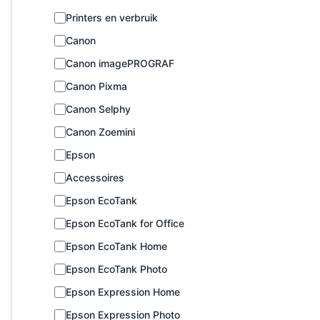
C
Printers en verbruik
a
Canon
t
e
Canon imagePROGRAF
g
o
Canon Pixma
r
Canon Selphy
i
e
Canon Zoemini
Epson
Accessoires
Epson EcoTank
Epson EcoTank for Office
Epson EcoTank Home
Epson EcoTank Photo
Epson Expression Home
Epson Expression Photo