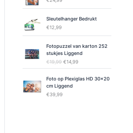
€
24,99
Sleutelhanger Bedrukt
€
12,99
Fotopuzzel van karton 252
stukjes Liggend
O
H
€
19,99
€
14,99
o
u
r
i
Foto op Plexiglas HD 30x20
s
d
cm Liggend
p
i
€
39,99
r
g
o
e
n
p
k
r
e
i
l
j