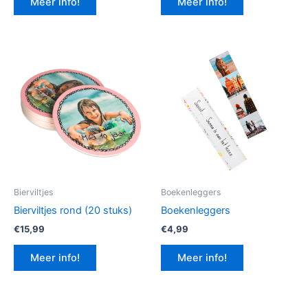
Meer info!
Meer info!
€12,99.
€9,74.
Bierviltjes
Boekenleggers
Bierviltjes rond (20 stuks)
Boekenleggers
€
15,99
€
4,99
Meer info!
Meer info!