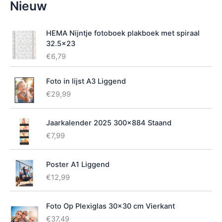
Nieuw
i
k
b
HEMA Nijntje fotoboek plakboek met spiraal
a
32.5x23
a
€
6,79
r
h
e
Foto in lijst A3 Liggend
i
€
29,99
d
Jaarkalender 2025 300x884 Staand
€
7,99
Poster A1 Liggend
€
12,99
Foto Op Plexiglas 30x30 cm Vierkant
€
37,49