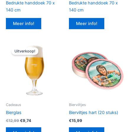
Bedrukte handdoek 70 x
Bedrukte handdoek 70 x
140 cm
140 cm
Meer info!
Meer info!
Uitverkoop!
Cadeaus
Bierviltjes
Bierglas
Bierviltjes hart (20 stuks)
Oorspronkelijke
Huidige
€
12,99
€
9,74
€
15,99
prijs
prijs
was:
is: