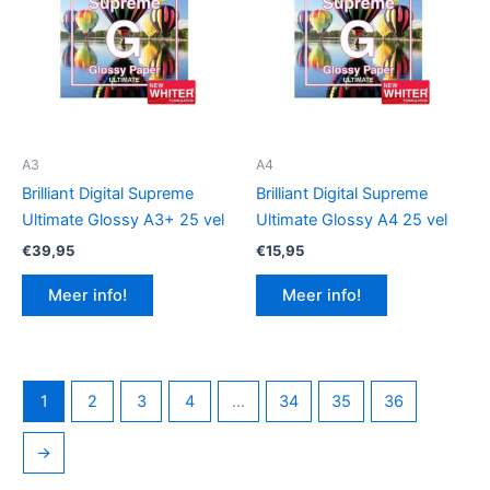
A3
A4
Brilliant Digital Supreme
Brilliant Digital Supreme
Ultimate Glossy A3+ 25 vel
Ultimate Glossy A4 25 vel
€
39,95
€
15,95
Meer info!
Meer info!
1
2
3
4
…
34
35
36
→