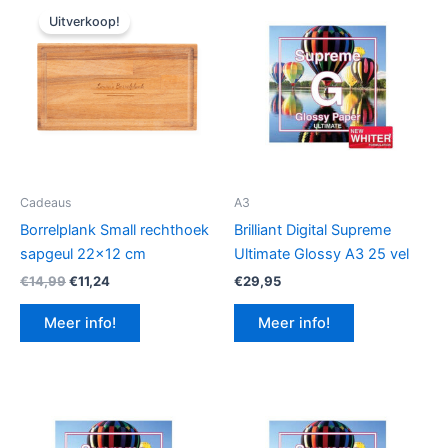
Uitverkoop!
Cadeaus
A3
Borrelplank Small rechthoek
Brilliant Digital Supreme
sapgeul 22×12 cm
Ultimate Glossy A3 25 vel
Oorspronkelijke
Huidige
€
14,99
€
11,24
€
29,95
prijs
prijs
was:
is:
Meer info!
Meer info!
€14,99.
€11,24.