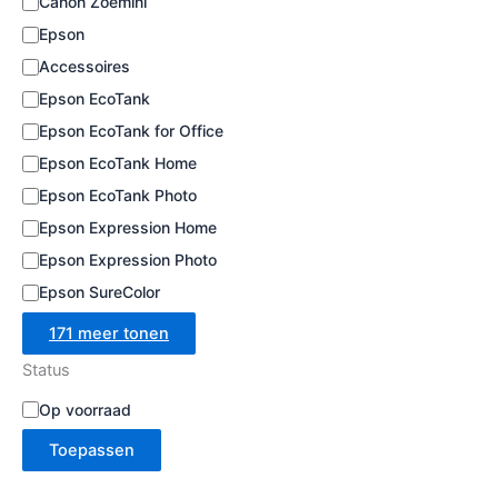
Canon Zoemini
e
Epson
Accessoires
Epson EcoTank
Epson EcoTank for Office
Epson EcoTank Home
Epson EcoTank Photo
Epson Expression Home
Epson Expression Photo
Epson SureColor
171 meer tonen
Status
B
Op voorraad
e
Toepassen
s
c
h