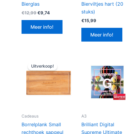
Bierglas
Bierviltjes hart (20
stuks)
Oorspronkelijke
Huidige
€
12,99
€
9,74
prijs
prijs
€
15,99
was:
is:
Meer info!
€12,99.
€9,74.
Meer info!
Uitverkoop!
Cadeaus
A3
Borrelplank Small
Brilliant Digital
rechthoek sapgeul
Supreme Ultimate