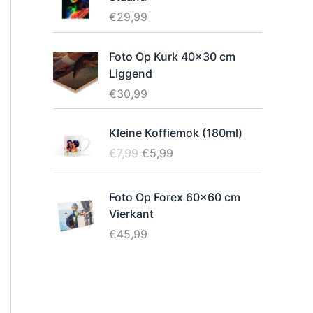
€
29,99
Foto Op Kurk 40x30 cm
Liggend
€
30,99
Kleine Koffiemok (180ml)
O
H
€
7,99
€
5,99
o
u
r
i
Foto Op Forex 60x60 cm
s
d
Vierkant
p
i
€
45,99
r
g
o
e
n
p
k
r
e
i