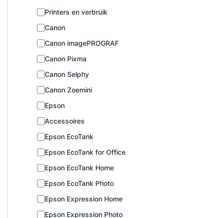
C
Printers en verbruik
a
Canon
t
e
Canon imagePROGRAF
g
o
Canon Pixma
r
Canon Selphy
i
e
Canon Zoemini
Epson
Accessoires
Epson EcoTank
Epson EcoTank for Office
Epson EcoTank Home
Epson EcoTank Photo
Epson Expression Home
Epson Expression Photo