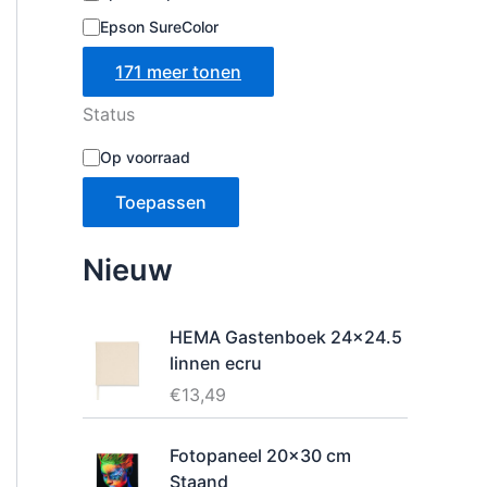
Epson SureColor
171 meer tonen
Status
B
Op voorraad
e
s
Toepassen
c
h
i
Nieuw
k
b
a
HEMA Gastenboek 24x24.5
a
linnen ecru
r
h
€
13,49
e
i
Fotopaneel 20x30 cm
d
Staand