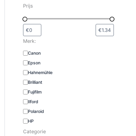
s
Prijs
e
l
e
c
t
Merk:
e
r
M
Canon
e
e
n
Epson
r
k
Hahnemühle
:
Brilliant
Fujifilm
Ilford
Polaroid
HP
Categorie