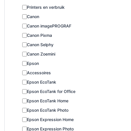
C
Printers en verbruik
a
Canon
t
e
Canon imagePROGRAF
g
o
Canon Pixma
r
Canon Selphy
i
e
Canon Zoemini
Epson
Accessoires
Epson EcoTank
Epson EcoTank for Office
Epson EcoTank Home
Epson EcoTank Photo
Epson Expression Home
Epson Expression Photo