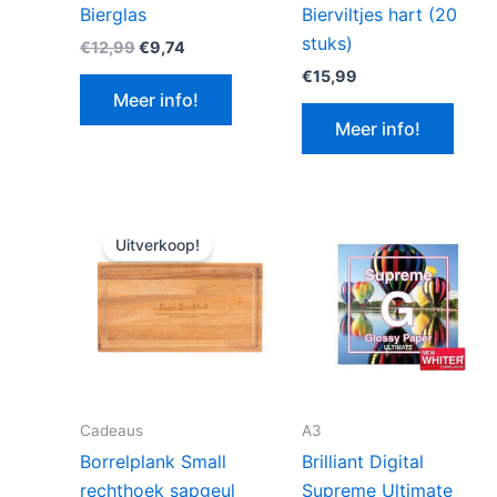
Bierglas
Bierviltjes hart (20
stuks)
Oorspronkelijke
Huidige
€
12,99
€
9,74
prijs
prijs
€
15,99
was:
is:
Meer info!
€12,99.
€9,74.
Meer info!
Uitverkoop!
Cadeaus
A3
Borrelplank Small
Brilliant Digital
rechthoek sapgeul
Supreme Ultimate