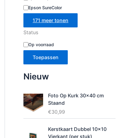
Epson SureColor
171 meer tonen
Status
B
Op voorraad
e
s
Toepassen
c
h
i
Nieuw
k
b
a
Foto Op Kurk 30x40 cm
a
Staand
r
h
€
30,99
e
i
Kerstkaart Dubbel 10x10
d
Vierkant (per stuk)