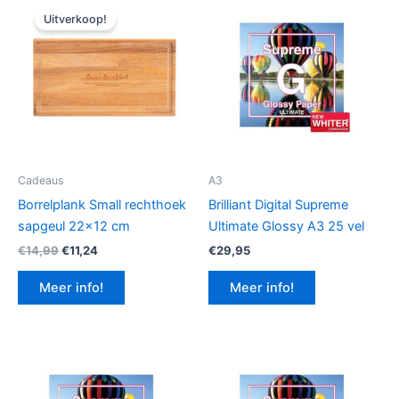
Uitverkoop!
Cadeaus
A3
Borrelplank Small rechthoek
Brilliant Digital Supreme
sapgeul 22×12 cm
Ultimate Glossy A3 25 vel
Oorspronkelijke
Huidige
€
14,99
€
11,24
€
29,95
prijs
prijs
was:
is:
Meer info!
Meer info!
€14,99.
€11,24.