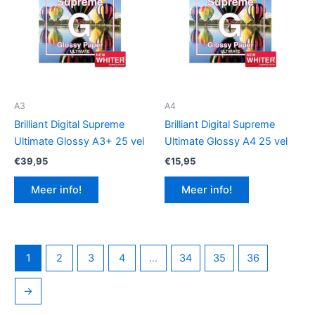
A3
A4
Brilliant Digital Supreme
Brilliant Digital Supreme
Ultimate Glossy A3+ 25 vel
Ultimate Glossy A4 25 vel
€
39,95
€
15,95
Meer info!
Meer info!
1
2
3
4
…
34
35
36
→