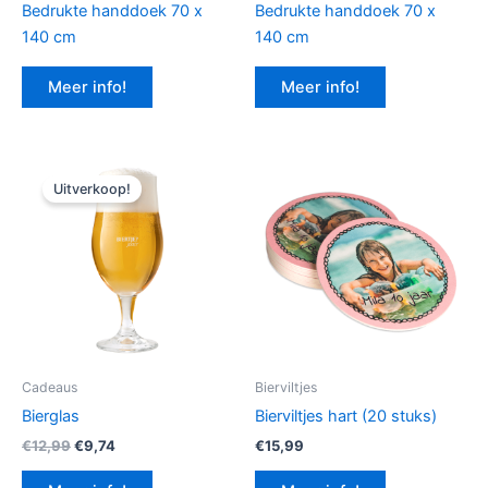
Bedrukte handdoek 70 x
Bedrukte handdoek 70 x
140 cm
140 cm
Meer info!
Meer info!
Uitverkoop!
Cadeaus
Bierviltjes
Bierglas
Bierviltjes hart (20 stuks)
Oorspronkelijke
Huidige
€
12,99
€
9,74
€
15,99
prijs
prijs
was:
is: