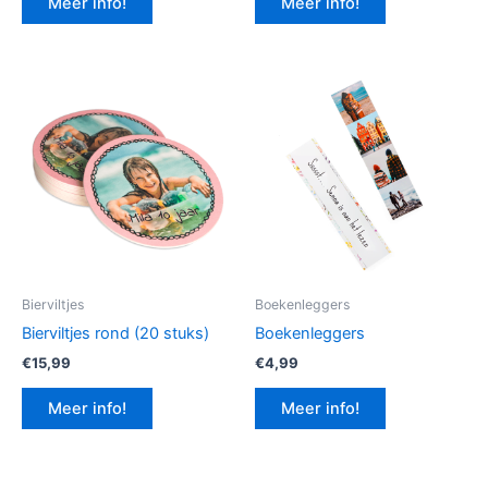
Meer info!
Meer info!
€12,99.
€9,74.
Bierviltjes
Boekenleggers
Bierviltjes rond (20 stuks)
Boekenleggers
€
15,99
€
4,99
Meer info!
Meer info!