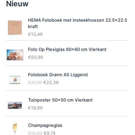
Nieuw
i
k
b
HEMA Fotoboek met insteekhoezen 22.5x22.5
a
kraft
a
€
13,49
r
h
e
Foto Op Plexiglas 60x60 cm Vierkant
i
€
93,99
d
Fotoboek Grønn A5 Liggend
O
H
€
27,99
€
22,39
o
u
r
i
Tuinposter 50x50 cm Vierkant
s
d
p
i
€
19,99
r
g
o
e
Champagneglas
n
p
O
H
k
r
€
12,99
€
9,74