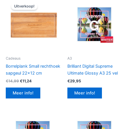
Uitverkoop!
Cadeaus
A3
Borrelplank Small rechthoek
Brilliant Digital Supreme
sapgeul 22×12 cm
Ultimate Glossy A3 25 vel
Oorspronkelijke
Huidige
€
14,99
€
11,24
€
29,95
prijs
prijs
was:
is:
Meer info!
Meer info!
€14,99.
€11,24.