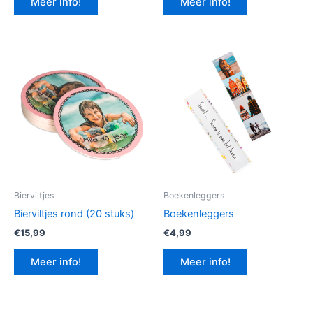
Meer info!
Meer info!
€12,99.
€9,74.
Bierviltjes
Boekenleggers
Bierviltjes rond (20 stuks)
Boekenleggers
€
15,99
€
4,99
Meer info!
Meer info!