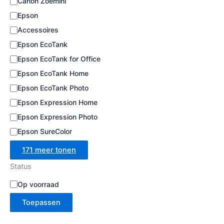
Canon Zoemini
e
Epson
Accessoires
Epson EcoTank
Epson EcoTank for Office
Epson EcoTank Home
Epson EcoTank Photo
Epson Expression Home
Epson Expression Photo
Epson SureColor
171 meer tonen
Status
B
Op voorraad
e
Toepassen
s
c
h