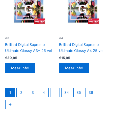
A3
A4
Brilliant Digital Supreme
Brilliant Digital Supreme
Ultimate Glossy A3+ 25 vel
Ultimate Glossy A4 25 vel
€
39,95
€
15,95
Meer info!
Meer info!
1
2
3
4
…
34
35
36
→