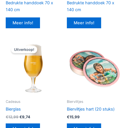
Bedrukte handdoek 70 x
Bedrukte handdoek 70 x
140 cm
140 cm
Meer info!
Meer info!
Uitverkoop!
Cadeaus
Bierviltjes
Bierglas
Bierviltjes hart (20 stuks)
Oorspronkelijke
Huidige
€
12,99
€
9,74
€
15,99
prijs
prijs
was:
is: