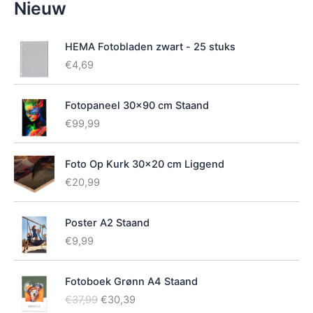
Nieuw
i
k
b
HEMA Fotobladen zwart - 25 stuks
a
€
4,69
a
r
h
Fotopaneel 30x90 cm Staand
e
€
99,99
i
d
Foto Op Kurk 30x20 cm Liggend
€
20,99
Poster A2 Staand
€
9,99
Fotoboek Grønn A4 Staand
O
H
€
37,99
€
30,39