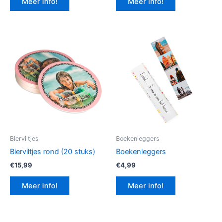
Meer info!
Meer info!
€12,99.
€9,74.
Bierviltjes
Boekenleggers
Bierviltjes rond (20 stuks)
Boekenleggers
€
15,99
€
4,99
Meer info!
Meer info!