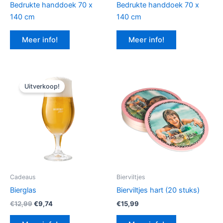
Bedrukte handdoek 70 x
Bedrukte handdoek 70 x
140 cm
140 cm
Meer info!
Meer info!
Uitverkoop!
Cadeaus
Bierviltjes
Bierglas
Bierviltjes hart (20 stuks)
Oorspronkelijke
Huidige
€
12,99
€
9,74
€
15,99
prijs
prijs
was:
is: