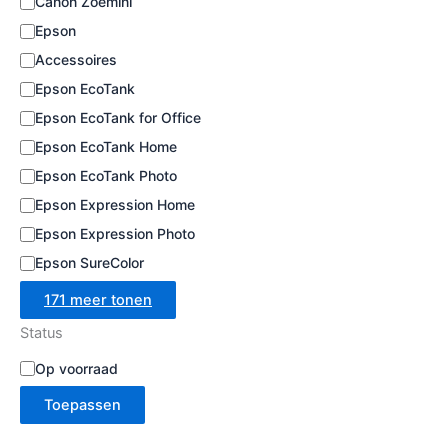
Canon Zoemini
e
Epson
Accessoires
Epson EcoTank
Epson EcoTank for Office
Epson EcoTank Home
Epson EcoTank Photo
Epson Expression Home
Epson Expression Photo
Epson SureColor
171 meer tonen
Status
B
Op voorraad
e
Toepassen
s
c
h