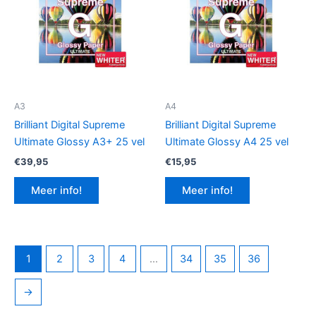
A3
A4
Brilliant Digital Supreme
Brilliant Digital Supreme
Ultimate Glossy A3+ 25 vel
Ultimate Glossy A4 25 vel
€
39,95
€
15,95
Meer info!
Meer info!
1
2
3
4
…
34
35
36
→