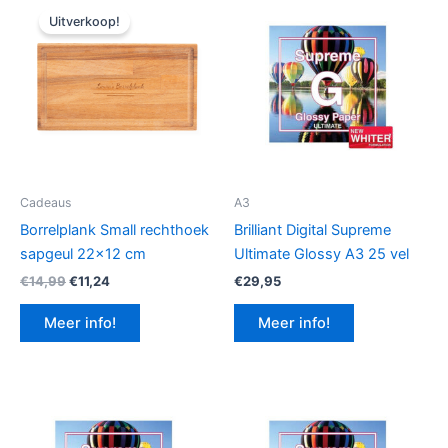
Uitverkoop!
Cadeaus
A3
Borrelplank Small rechthoek
Brilliant Digital Supreme
sapgeul 22×12 cm
Ultimate Glossy A3 25 vel
Oorspronkelijke
Huidige
€
14,99
€
11,24
€
29,95
prijs
prijs
was:
is:
Meer info!
Meer info!
€14,99.
€11,24.