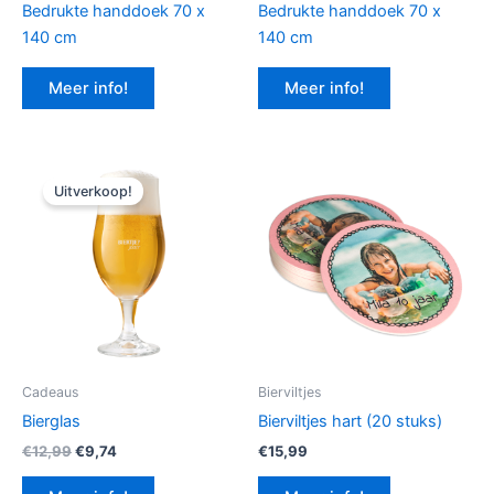
Bedrukte handdoek 70 x
Bedrukte handdoek 70 x
140 cm
140 cm
Meer info!
Meer info!
Uitverkoop!
Cadeaus
Bierviltjes
Bierglas
Bierviltjes hart (20 stuks)
Oorspronkelijke
Huidige
€
12,99
€
9,74
€
15,99
prijs
prijs
was:
is: