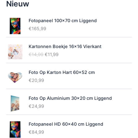
Nieuw
i
k
b
Fotopaneel 100x70 cm Liggend
a
€
165,99
a
r
h
Kartonnen Boekje 16x16 Vierkant
e
O
H
€
14,99
€
11,99
i
o
u
d
r
i
Foto Op Karton Hart 60x52 cm
s
d
p
i
€
20,99
r
g
o
e
Foto Op Aluminium 30x20 cm Liggend
n
p
k
r
€
24,99
e
i
l
j
Fotopaneel HD 60x40 cm Liggend
i
s
j
i
€
84,99