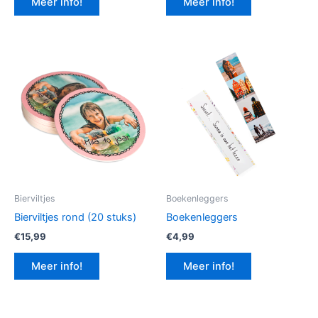
Meer info!
Meer info!
€12,99.
€9,74.
Bierviltjes
Boekenleggers
Bierviltjes rond (20 stuks)
Boekenleggers
€
15,99
€
4,99
Meer info!
Meer info!