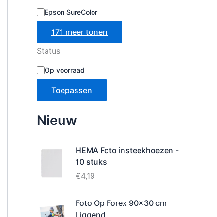
Epson SureColor
171 meer tonen
Status
B
Op voorraad
e
s
Toepassen
c
h
i
Nieuw
k
b
a
HEMA Foto insteekhoezen -
a
10 stuks
r
h
€
4,19
e
i
Foto Op Forex 90x30 cm
d
Liggend