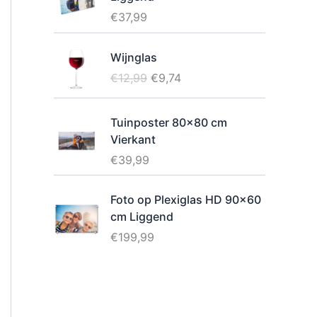
€
37,99
Wijnglas
O
H
€
12,99
€
9,74
o
u
r
i
Tuinposter 80x80 cm
s
d
Vierkant
p
i
€
39,99
r
g
o
e
n
p
Foto op Plexiglas HD 90x60
k
r
cm Liggend
e
i
€
199,99
l
j
i
s
j
i
k
s
e
: