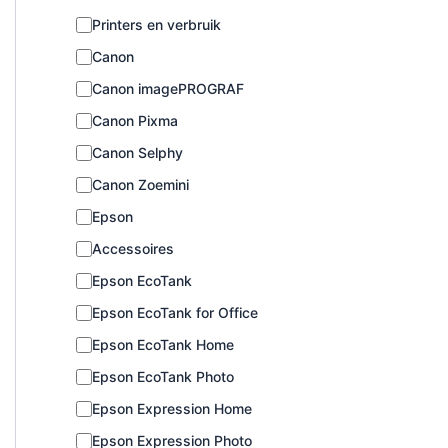
C
Printers en verbruik
a
Canon
t
e
Canon imagePROGRAF
g
o
Canon Pixma
r
Canon Selphy
i
e
Canon Zoemini
Epson
Accessoires
Epson EcoTank
Epson EcoTank for Office
Epson EcoTank Home
Epson EcoTank Photo
Epson Expression Home
Epson Expression Photo