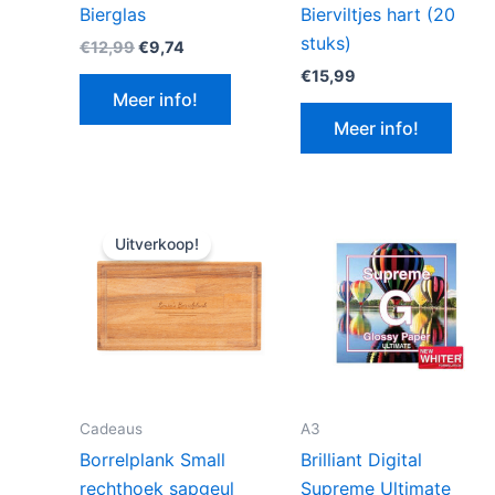
Bierglas
Bierviltjes hart (20
stuks)
Oorspronkelijke
Huidige
€
12,99
€
9,74
prijs
prijs
€
15,99
was:
is:
Meer info!
€12,99.
€9,74.
Meer info!
Uitverkoop!
Cadeaus
A3
Borrelplank Small
Brilliant Digital
rechthoek sapgeul
Supreme Ultimate