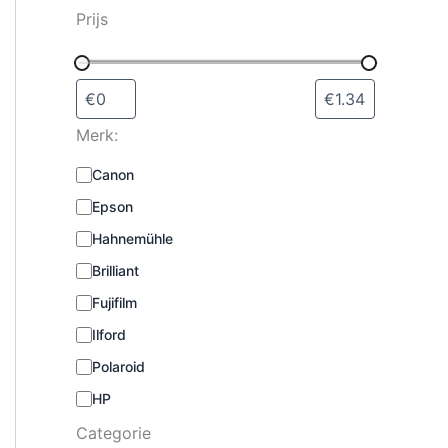
s
Prijs
e
l
e
c
t
Merk:
e
r
M
Canon
e
e
n
Epson
r
k
Hahnemühle
:
Brilliant
Fujifilm
Ilford
Polaroid
HP
Categorie