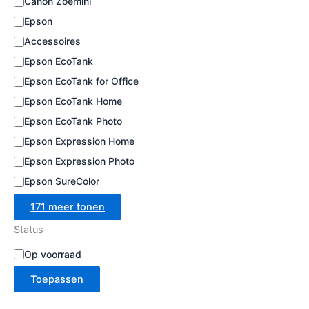
Canon Zoemini
e
Epson
Accessoires
Epson EcoTank
Epson EcoTank for Office
Epson EcoTank Home
Epson EcoTank Photo
Epson Expression Home
Epson Expression Photo
Epson SureColor
171 meer tonen
Status
B
Op voorraad
e
Toepassen
s
c
h