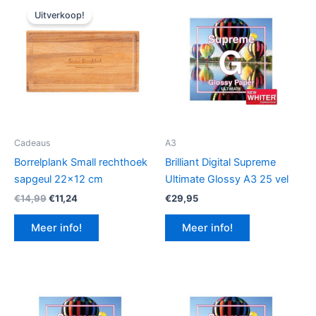
Uitverkoop!
Cadeaus
A3
Borrelplank Small rechthoek
Brilliant Digital Supreme
sapgeul 22×12 cm
Ultimate Glossy A3 25 vel
Oorspronkelijke
Huidige
€
14,99
€
11,24
€
29,95
prijs
prijs
was:
is:
Meer info!
Meer info!
€14,99.
€11,24.