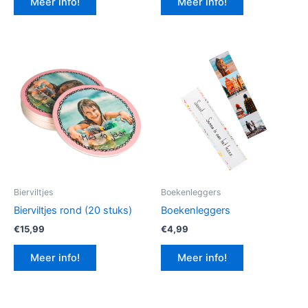
Meer info!
Meer info!
€12,99.
€9,74.
Bierviltjes
Boekenleggers
Bierviltjes rond (20 stuks)
Boekenleggers
€
15,99
€
4,99
Meer info!
Meer info!