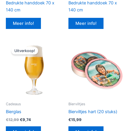
Bedrukte handdoek 70 x
Bedrukte handdoek 70 x
140 cm
140 cm
Meer info!
Meer info!
Uitverkoop!
Cadeaus
Bierviltjes
Bierglas
Bierviltjes hart (20 stuks)
Oorspronkelijke
Huidige
€
12,99
€
9,74
€
15,99
prijs
prijs
was:
is: