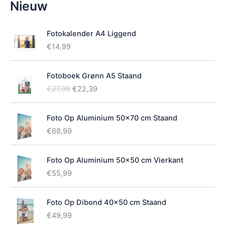
Nieuw
i
k
b
Fotokalender A4 Liggend
a
€
14,99
a
r
h
Fotoboek Grønn A5 Staand
e
O
H
€
27,99
€
22,39
i
o
u
d
r
i
Foto Op Aluminium 50x70 cm Staand
s
d
p
i
€
68,99
r
g
o
e
Foto Op Aluminium 50x50 cm Vierkant
n
p
k
r
€
55,99
e
i
l
j
Foto Op Dibond 40x50 cm Staand
i
s
j
i
€
49,99