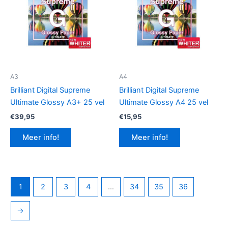
A3
A4
Brilliant Digital Supreme
Brilliant Digital Supreme
Ultimate Glossy A3+ 25 vel
Ultimate Glossy A4 25 vel
€
39,95
€
15,95
Meer info!
Meer info!
1
2
3
4
…
34
35
36
→