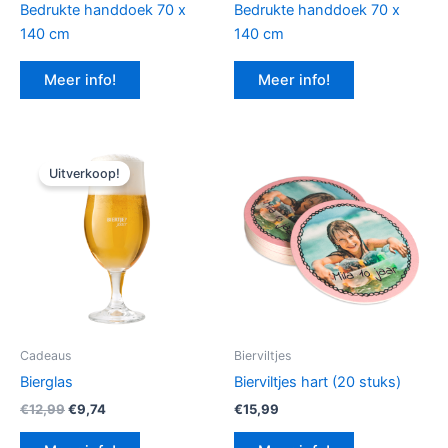
Bedrukte handdoek 70 x
Bedrukte handdoek 70 x
140 cm
140 cm
Meer info!
Meer info!
Uitverkoop!
Cadeaus
Bierviltjes
Bierglas
Bierviltjes hart (20 stuks)
Oorspronkelijke
Huidige
€
12,99
€
9,74
€
15,99
prijs
prijs
was:
is: