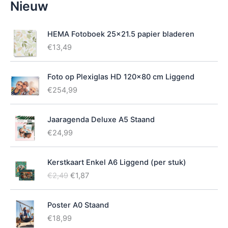
Nieuw
i
k
b
HEMA Fotoboek 25x21.5 papier bladeren
a
€
13,49
a
r
h
Foto op Plexiglas HD 120x80 cm Liggend
e
€
254,99
i
d
Jaaragenda Deluxe A5 Staand
€
24,99
Kerstkaart Enkel A6 Liggend (per stuk)
O
H
€
2,49
€
1,87
o
u
r
i
Poster A0 Staand
s
d
p
i
€
18,99