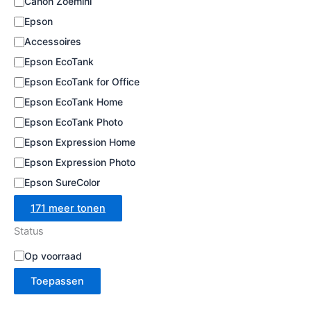
Canon Zoemini
e
Epson
Accessoires
Epson EcoTank
Epson EcoTank for Office
Epson EcoTank Home
Epson EcoTank Photo
Epson Expression Home
Epson Expression Photo
Epson SureColor
171 meer tonen
Status
B
Op voorraad
e
Toepassen
s
c
h