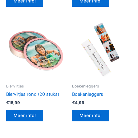
Meer info!
Meer info!
€12,99.
€9,74.
Bierviltjes
Boekenleggers
Bierviltjes rond (20 stuks)
Boekenleggers
€
15,99
€
4,99
Meer info!
Meer info!