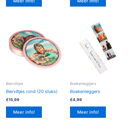
Meer info!
Meer info!
€12,99.
€9,74.
Bierviltjes
Boekenleggers
Bierviltjes rond (20 stuks)
Boekenleggers
€
15,99
€
4,99
Meer info!
Meer info!