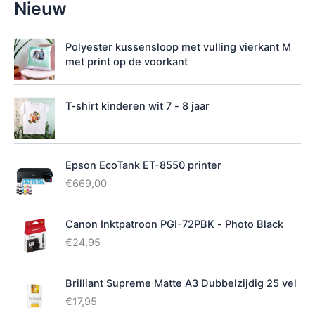
Nieuw
i
k
b
Polyester kussensloop met vulling vierkant M
a
met print op de voorkant
a
r
h
T-shirt kinderen wit 7 - 8 jaar
e
i
d
Epson EcoTank ET-8550 printer
€
669,00
Canon Inktpatroon PGI-72PBK - Photo Black
€
24,95
Brilliant Supreme Matte A3 Dubbelzijdig 25 vel
€
17,95