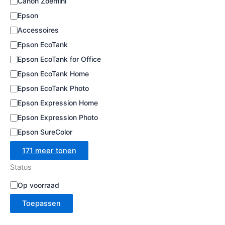
Canon Zoemini
e
Epson
Accessoires
Epson EcoTank
Epson EcoTank for Office
Epson EcoTank Home
Epson EcoTank Photo
Epson Expression Home
Epson Expression Photo
Epson SureColor
171 meer tonen
Status
B
Op voorraad
e
Toepassen
s
c
h