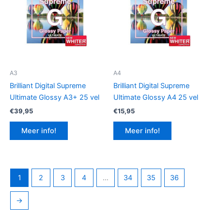
A3
A4
Brilliant Digital Supreme
Brilliant Digital Supreme
Ultimate Glossy A3+ 25 vel
Ultimate Glossy A4 25 vel
€
39,95
€
15,95
Meer info!
Meer info!
1
2
3
4
…
34
35
36
→