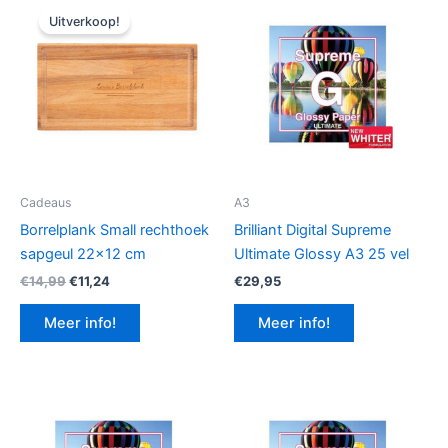
Uitverkoop!
Cadeaus
A3
Borrelplank Small rechthoek
Brilliant Digital Supreme
sapgeul 22×12 cm
Ultimate Glossy A3 25 vel
Oorspronkelijke
Huidige
€
14,99
€
11,24
€
29,95
prijs
prijs
was:
is:
Meer info!
Meer info!
€14,99.
€11,24.