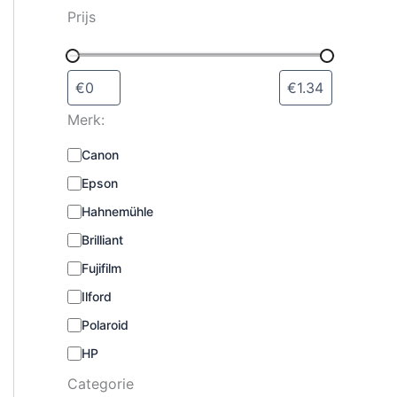
s
Prijs
e
l
e
c
t
Merk:
e
r
M
Canon
e
e
n
Epson
r
k
Hahnemühle
:
Brilliant
Fujifilm
Ilford
Polaroid
HP
Categorie