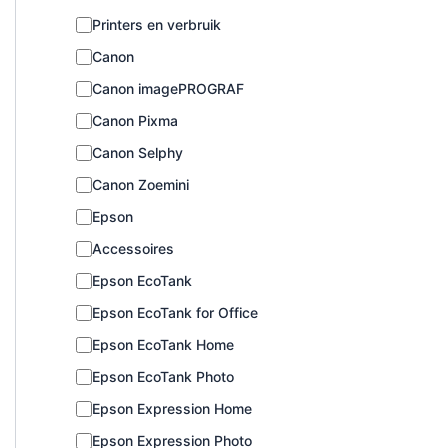
C
Printers en verbruik
a
Canon
t
e
Canon imagePROGRAF
g
o
Canon Pixma
r
Canon Selphy
i
e
Canon Zoemini
Epson
Accessoires
Epson EcoTank
Epson EcoTank for Office
Epson EcoTank Home
Epson EcoTank Photo
Epson Expression Home
Epson Expression Photo