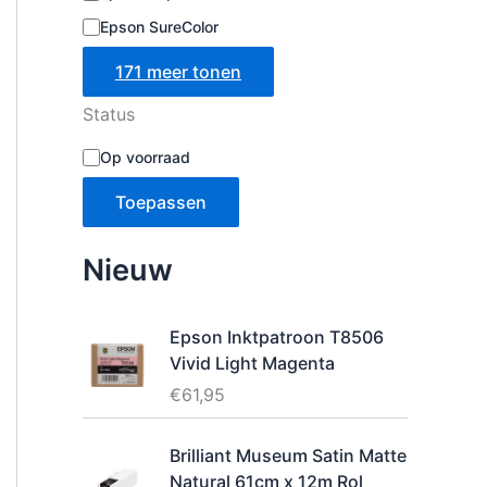
Epson SureColor
171 meer tonen
Status
B
Op voorraad
e
s
Toepassen
c
h
i
Nieuw
k
b
a
Epson Inktpatroon T8506
a
Vivid Light Magenta
r
h
€
61,95
e
i
Brilliant Museum Satin Matte
d
Natural 61cm x 12m Rol