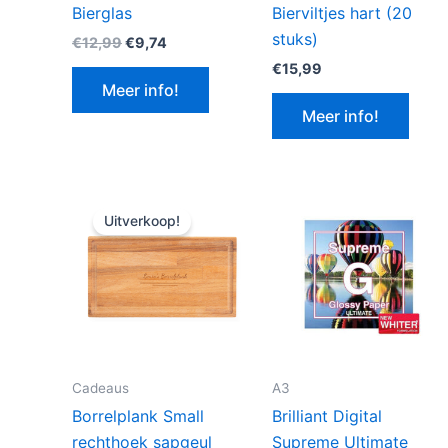
Bierglas
Bierviltjes hart (20
stuks)
Oorspronkelijke
Huidige
€
12,99
€
9,74
prijs
prijs
€
15,99
was:
is:
Meer info!
€12,99.
€9,74.
Meer info!
Uitverkoop!
Cadeaus
A3
Borrelplank Small
Brilliant Digital
rechthoek sapgeul
Supreme Ultimate