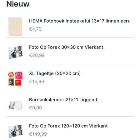
Nieuw
i
k
b
HEMA Fotoboek insteeketui 13x17 linnen ecru
a
€
4,79
a
r
h
Foto Op Forex 30x30 cm Vierkant
e
€
20,99
i
d
XL Tegeltje (20x20 cm)
€
15,99
Bureaukalender 21x11 Liggend
€
9,99
Foto Op Forex 120x120 cm Vierkant
€
149,99