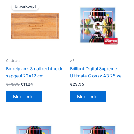
Uitverkoop!
Cadeaus
A3
Borrelplank Small rechthoek
Brilliant Digital Supreme
sapgeul 22×12 cm
Ultimate Glossy A3 25 vel
Oorspronkelijke
Huidige
€
14,99
€
11,24
€
29,95
prijs
prijs
was:
is:
Meer info!
Meer info!
€14,99.
€11,24.