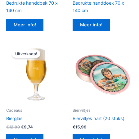
Bedrukte handdoek 70 x
Bedrukte handdoek 70 x
140 cm
140 cm
Meer info!
Meer info!
Uitverkoop!
Cadeaus
Bierviltjes
Bierglas
Bierviltjes hart (20 stuks)
Oorspronkelijke
Huidige
€
12,99
€
9,74
€
15,99
prijs
prijs
was:
is: