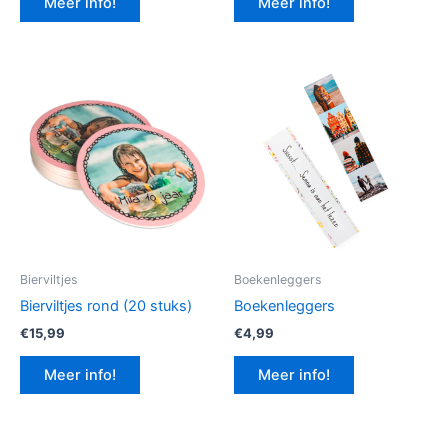
Meer info!
Meer info!
€12,99.
€9,74.
Bierviltjes
Boekenleggers
Bierviltjes rond (20 stuks)
Boekenleggers
€
15,99
€
4,99
Meer info!
Meer info!