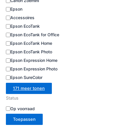
Canon Zoemini
e
Epson
Accessoires
Epson EcoTank
Epson EcoTank for Office
Epson EcoTank Home
Epson EcoTank Photo
Epson Expression Home
Epson Expression Photo
Epson SureColor
171 meer tonen
Status
B
Op voorraad
e
Toepassen
s
c
h