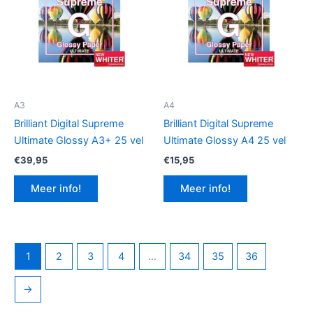
A3
A4
Brilliant Digital Supreme
Brilliant Digital Supreme
Ultimate Glossy A3+ 25 vel
Ultimate Glossy A4 25 vel
€
39,95
€
15,95
Meer info!
Meer info!
1
2
3
4
…
34
35
36
→