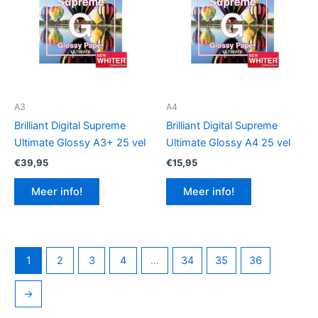
A3
A4
Brilliant Digital Supreme
Brilliant Digital Supreme
Ultimate Glossy A3+ 25 vel
Ultimate Glossy A4 25 vel
€
39,95
€
15,95
Meer info!
Meer info!
1
2
3
4
…
34
35
36
→