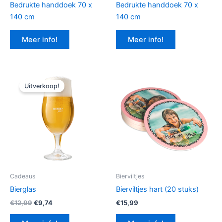
Bedrukte handdoek 70 x
Bedrukte handdoek 70 x
140 cm
140 cm
Meer info!
Meer info!
Uitverkoop!
Cadeaus
Bierviltjes
Bierglas
Bierviltjes hart (20 stuks)
Oorspronkelijke
Huidige
€
12,99
€
9,74
€
15,99
prijs
prijs
was:
is: