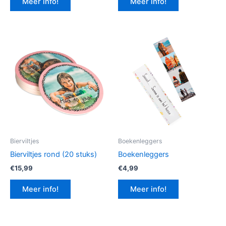
Meer info!
Meer info!
€12,99.
€9,74.
Bierviltjes
Boekenleggers
Bierviltjes rond (20 stuks)
Boekenleggers
€
15,99
€
4,99
Meer info!
Meer info!