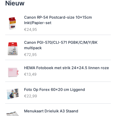
Nieuw
i
k
b
Canon RP-54 Postcard-size 10x15cm
a
Inkt/Papier-set
a
€
24,95
r
h
e
Canon PGI-570/CLI-571 PGBK/C/M/Y/BK
i
multipack
d
€
72,95
HEMA Fotoboek met strik 24x24.5 linnen roze
€
13,49
Foto Op Forex 60x20 cm Liggend
€
22,99
Menukaart Drieluik A3 Staand