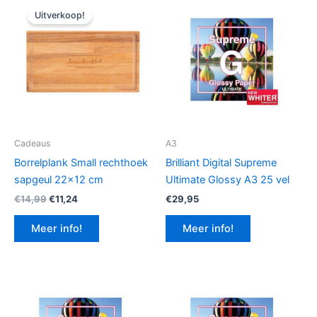
Uitverkoop!
Cadeaus
A3
Borrelplank Small rechthoek
Brilliant Digital Supreme
sapgeul 22×12 cm
Ultimate Glossy A3 25 vel
Oorspronkelijke
Huidige
€
14,99
€
11,24
€
29,95
prijs
prijs
was:
is:
Meer info!
Meer info!
€14,99.
€11,24.