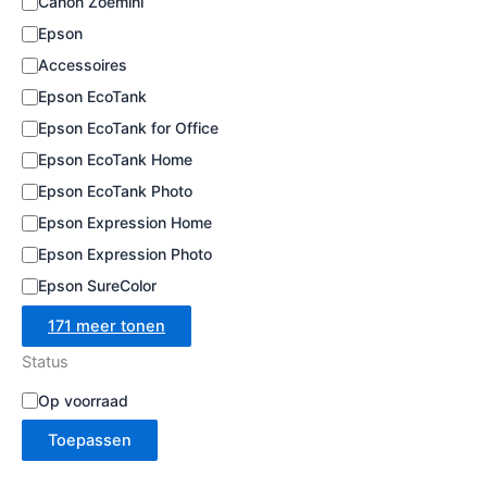
Canon Zoemini
e
Epson
Accessoires
Epson EcoTank
Epson EcoTank for Office
Epson EcoTank Home
Epson EcoTank Photo
Epson Expression Home
Epson Expression Photo
Epson SureColor
171 meer tonen
Status
B
Op voorraad
e
Toepassen
s
c
h