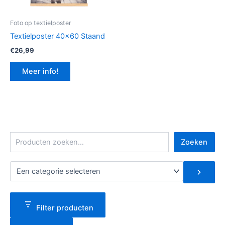
Foto op textielposter
Textielposter 40×60 Staand
€
26,99
Meer info!
Z
Zoeken
o
e
E
k
e
e
n
n
c
a
Filter producten
t