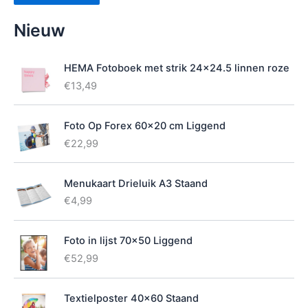
c
h
Nieuw
i
k
b
HEMA Fotoboek met strik 24x24.5 linnen roze
a
€
13,49
a
r
h
Foto Op Forex 60x20 cm Liggend
e
€
22,99
i
d
Menukaart Drieluik A3 Staand
€
4,99
Foto in lijst 70x50 Liggend
€
52,99
Textielposter 40x60 Staand